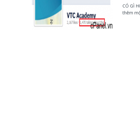
CÓ GÌ H
thêm một