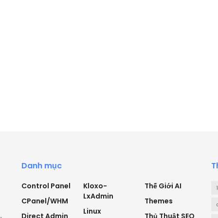
Danh mục
T
Control Panel
Kloxo-
Thế Giới AI
LxAdmin
CPanel/WHM
Themes
Linux
Direct Admin
Thủ Thuật SEO