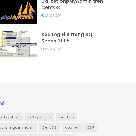
Cài đặt phpMyAdmin trên
CentOS
21/07/2011
Xóa Log File trong SQL
Server 2005
21/07/2011
hẻ
123system
123systems
backup
ca si ngan khanh
CentOS
cpanel
CSF