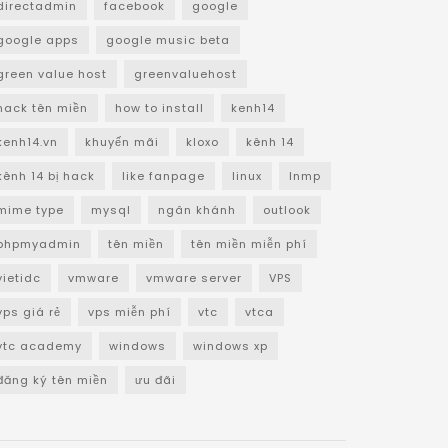
directadmin
facebook
google
google apps
google music beta
green value host
greenvaluehost
hack tên miền
how to install
kenh14
kenh14.vn
khuyến mãi
kloxo
kênh 14
kênh 14 bị hack
like fanpage
linux
lnmp
mime type
mysql
ngân khánh
outlook
phpmyadmin
tên miền
tên miền miễn phí
vietidc
vmware
vmware server
VPS
vps giá rẻ
vps miễn phí
vtc
vtca
vtc academy
windows
windows xp
đăng ký tên miền
ưu đãi