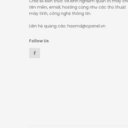
Chia sẻ kiến thức và kinh nghiệm quản trị máy ch
tên miền, email, hosting cũng như các thủ thuật
máy tính, công nghệ thông tin.
Liên hệ quảng cáo: haomd@cpanel.vn
Follow Us