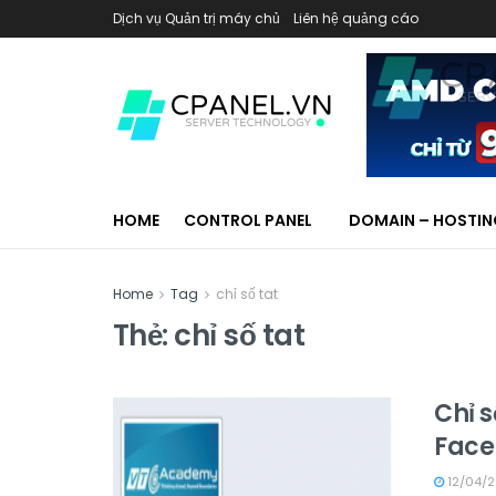
Dịch vụ Quản trị máy chủ
Liên hệ quảng cáo
HOME
CONTROL PANEL
DOMAIN – HOSTI
Home
Tag
chỉ số tat
Thẻ:
chỉ số tat
Chỉ s
Face
12/04/2