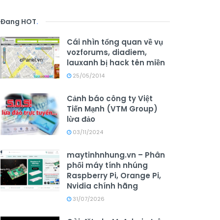
Đang HOT
.
Cái nhìn tổng quan về vụ
vozforums, diadiem,
lauxanh bị hack tên miền
25/05/2014
Cảnh báo công ty Việt
Tiến Mạnh (VTM Group)
lừa đảo
03/11/2024
maytinhnhung.vn – Phân
phối máy tính nhúng
Raspberry Pi, Orange Pi,
Nvidia chính hãng
31/07/2026