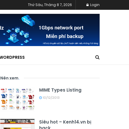
Thứ Sáu, Tháng 8 7, 2026
Login
WORDPRESS
Nên xem
.
MIME Types Listing
10/12/2013
Siêu hot – Kenh14.vn bị
hack