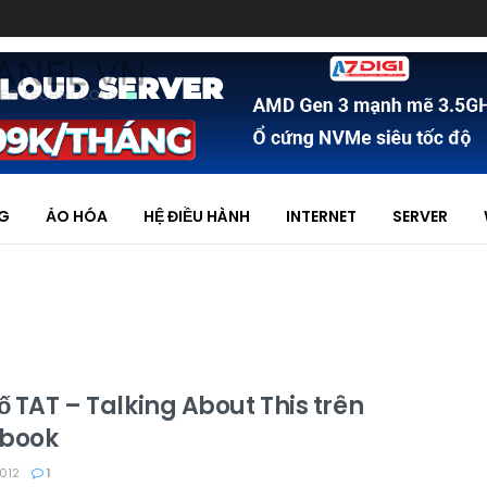
NG
ẢO HÓA
HỆ ĐIỀU HÀNH
INTERNET
SERVER
ố TAT – Talking About This trên
book
012
1