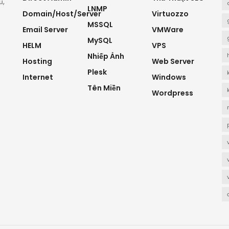
ủ,
LNMP
Domain/Host/Server
Virtuozzo
MSSQL
Email Server
VMWare
MySQL
HELM
VPS
Nhiếp Ảnh
Hosting
Web Server
Plesk
Internet
Windows
Tên Miền
Wordpress