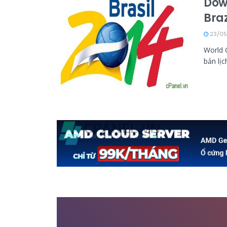
Down
Braz
23/05
World 
bản lịc