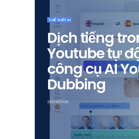
DIRECT ADMIN
Khắc phục lỗi
appears to be
Change your s
connect to ssl
mật khẩu Ro
trên DirectA
08/10/2025