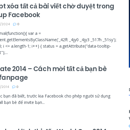
pt xóa tất cả bài viết chờ duyệt trong
up Facebook
/2024
0
rval(function(){ var a =
nt.getElementsByClassName('_42ft _4jy0 _4jy3 _517h _51sy');
 0; i <= a.length-1; i++) { status = a.getAttribute("data-tooltip-
);...
te 2014 – Cách mời tất cả bạn bè
e fanpage
/2014
0
c bạn đã biết, trước kia Facebook cho phép người sử dụng
all bạn bè để invite bạn...