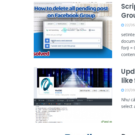
Scri
Gro
22/05
setInte
docume
for(i =
content"
Upda
lik
23/09
Như cá
select 