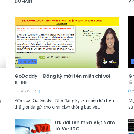
DOMAIN
VP
TÊN MIỀN
GoDaddy – Đăng ký mới tên miền chỉ với
Gr
$1.99
lộ
16/12/2012
0
2
y
Vừa qua, GoDaddy - Nhà đăng ký tên miền lớn trên
Mộ
thế giới đã gửi cho cPanel.vn thông báo về...
sử
Ưu đãi tên miền Việt Nam
từ VietIDC