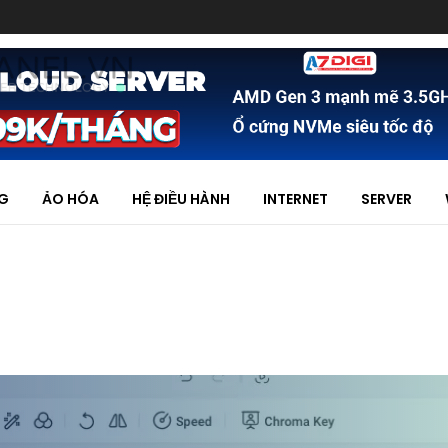
NG
ẢO HÓA
HỆ ĐIỀU HÀNH
INTERNET
SERVER