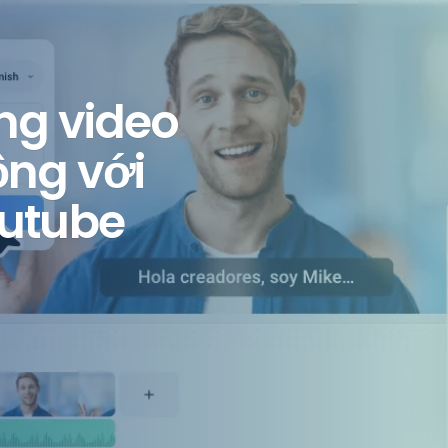
 “DA
 using SSL.
cript to
” khi đổi
und Cube
dmin