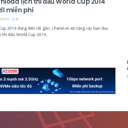
load lịch thi đấu World Cup 2014
il miễn phí
/2014
0
Cup 2014 đang đến rất gần, cPanel.vn xin tặng các bạn đọc
h thi đấu World Cup 2014...