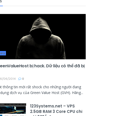
S
VPS
eenValueHost bị hack. Dữ liệu có thể đã bị
6/06/2014
0
t thông tin mới rất shock cho những người đang
 dụng dịch vụ của Green Value Host (GVH). Hãng...
123Systems.net – VPS
2.5GB RAM 3 Core CPU chỉ