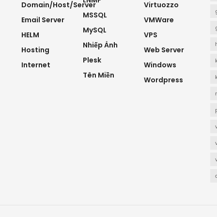
LNMP
Domain/Host/Server
Virtuozzo
MSSQL
Email Server
VMWare
MySQL
HELM
VPS
Nhiếp Ảnh
Hosting
Web Server
Plesk
Internet
Windows
Tên Miền
Wordpress