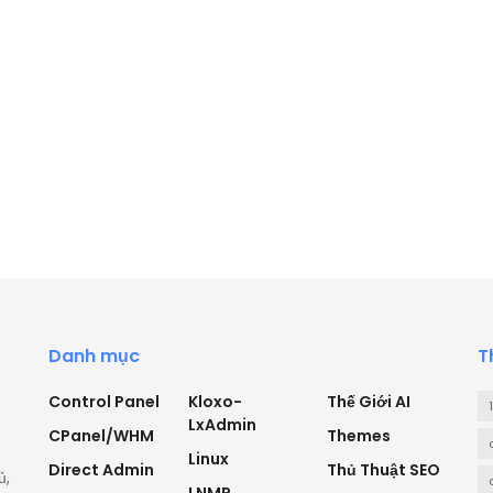
Danh mục
T
Control Panel
Kloxo-
Thế Giới AI
LxAdmin
CPanel/WHM
Themes
Linux
Direct Admin
Thủ Thuật SEO
ủ,