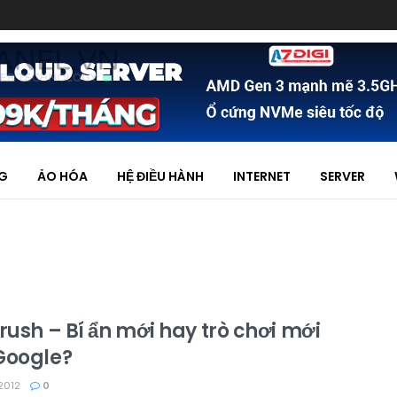
NG
ẢO HÓA
HỆ ĐIỀU HÀNH
INTERNET
SERVER
rush – Bí ẩn mới hay trò chơi mới
Google?
2012
0