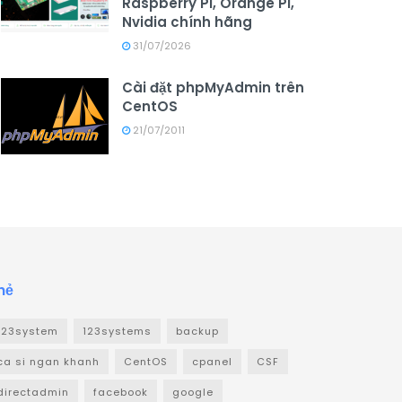
Raspberry Pi, Orange Pi,
Nvidia chính hãng
31/07/2026
Cài đặt phpMyAdmin trên
CentOS
21/07/2011
hẻ
123system
123systems
backup
ca si ngan khanh
CentOS
cpanel
CSF
directadmin
facebook
google