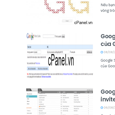
Nếu bạn 
vòng tròn
Googl
của 
08/08/2
Google S
của Goog
Goog
invi
06/08/2