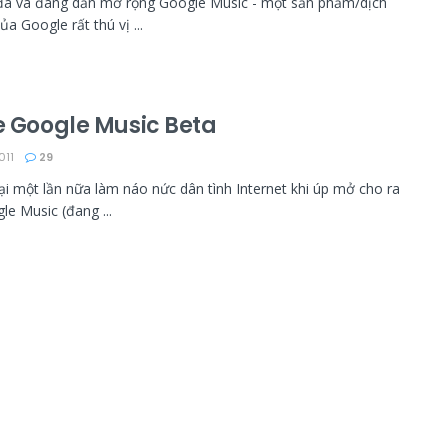
đã và đang dần mở rộng Google Music - một sản phẩm/dịch
a Google rất thú vị ...
te Google Music Beta
011
29
ại một lần nữa làm náo nức dân tình Internet khi úp mở cho ra
le Music (đang ...