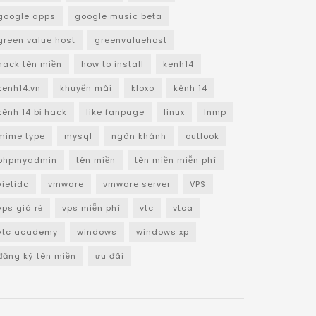
google apps
google music beta
green value host
greenvaluehost
hack tên miền
how to install
kenh14
kenh14.vn
khuyến mãi
kloxo
kênh 14
kênh 14 bị hack
like fanpage
linux
lnmp
mime type
mysql
ngân khánh
outlook
phpmyadmin
tên miền
tên miền miễn phí
vietidc
vmware
vmware server
VPS
vps giá rẻ
vps miễn phí
vtc
vtca
vtc academy
windows
windows xp
đăng ký tên miền
ưu đãi