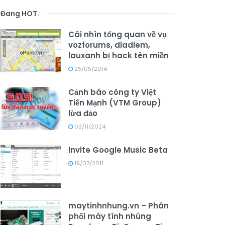
Đang HOT
.
Cái nhìn tổng quan về vụ
vozforums, diadiem,
lauxanh bị hack tên miền
25/05/2014
Cảnh báo công ty Việt
Tiến Mạnh (VTM Group)
lừa đảo
03/11/2024
Invite Google Music Beta
19/07/2011
maytinhnhung.vn – Phân
phối máy tính nhúng