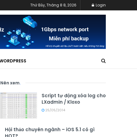
Thứ Bảy, Tháng 8 8, 2026
Login
WORDPRESS
Nên xem
.
Script tự động xóa log cho
LXadmin / Kloxo
25/05/2014
Hội thảo chuyên ngành – iOS 5.1 có gì
HOT?