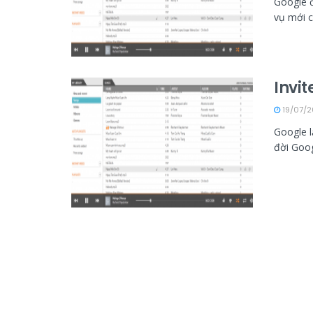
Google 
vụ mới củ
Invi
19/07/2
Google l
đời Goog