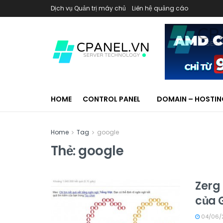
Dịch vụ Quản trị máy chủ
Liên hệ quảng cáo
HOME
CONTROL PANEL
DOMAIN – HOSTI
Home
Tag
google
Thẻ:
google
Zerg 
của 
04/06/