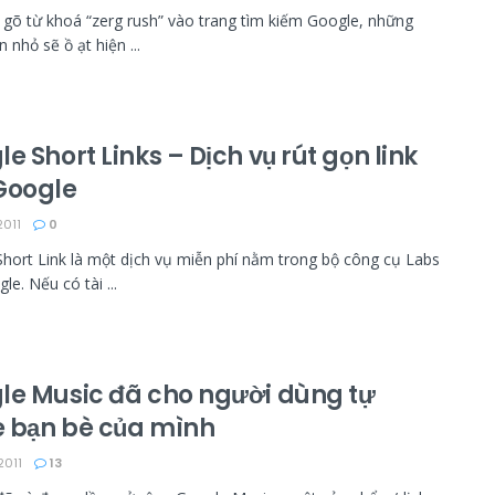
gõ từ khoá “zerg rush” vào trang tìm kiếm Google, những
 nhỏ sẽ ồ ạt hiện ...
e Short Links – Dịch vụ rút gọn link
Google
011
0
hort Link là một dịch vụ miễn phí nằm trong bộ công cụ Labs
le. Nếu có tài ...
le Music đã cho người dùng tự
te bạn bè của mình
011
13