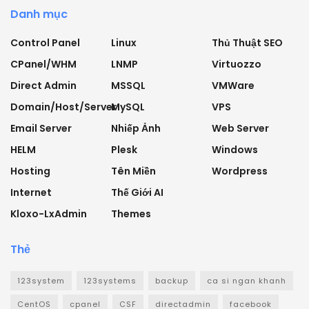
Danh mục
Control Panel
Linux
Thủ Thuật SEO
CPanel/WHM
LNMP
Virtuozzo
Direct Admin
MSSQL
VMWare
Domain/Host/Server
MySQL
VPS
Email Server
Nhiếp Ảnh
Web Server
HELM
Plesk
Windows
Hosting
Tên Miền
Wordpress
Internet
Thế Giới AI
Kloxo-LxAdmin
Themes
Thẻ
123system
123systems
backup
ca si ngan khanh
CentOS
cpanel
CSF
directadmin
facebook