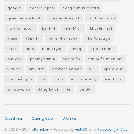
google
google apps
google music beta
green value host
greenvaluehost
hack tên miền
how to install
kenh14
kenh14.vn
khuyến mãi
kloxo
kênh 14
kênh 14 bị hack
like fanpage
linux
lnmp
mime type
mysql
ngân khánh
outlook
phpmyadmin
tên miền
tên miền miễn phí
vietidc
vmware
vmware server
VPS
vps giá rẻ
vps miễn phí
vtc
vtca
vtc academy
windows
windows xp
đăng ký tên miền
ưu đãi
Giới thiệu
Quảng cáo
Dịch vụ
© 2008 - 2024
cPanel.vn
- Powered by
VietIDC
and
Raspberry Pi Việt