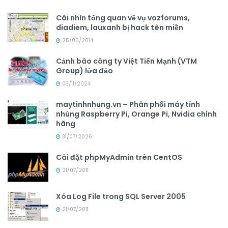
Cái nhìn tổng quan về vụ vozforums,
diadiem, lauxanh bị hack tên miền
25/05/2014
Cảnh báo công ty Việt Tiến Mạnh (VTM
Group) lừa đảo
03/11/2024
maytinhnhung.vn – Phân phối máy tính
nhúng Raspberry Pi, Orange Pi, Nvidia chính
hãng
31/07/2026
Cài đặt phpMyAdmin trên CentOS
21/07/2011
Xóa Log File trong SQL Server 2005
21/07/2011