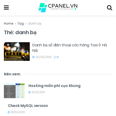
Home
Tag
danh bạ
Thẻ:
danh bạ
Danh bạ số điện thoại các hãng Taxi ở Hà
Nội
25/05/2014
0
Nên xem
.
Hosting miễn phí cực khủng
05/11/2017
Check MySQL version
18/02/2011