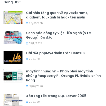
Đang HOT
.
Cái nhìn tổng quan về vụ vozforums,
diadiem, lauxanh bị hack tên miền
25/05/2014
Cảnh báo công ty Việt Tiến Mạnh (VTM
Group) lừa đảo
03/11/2024
Cài đặt phpMyAdmin trên CentOS
21/07/2011
maytinhnhung.vn – Phân phối máy tính
nhúng Raspberry Pi, Orange Pi, Nvidia chính
hãng
31/07/2026
Xóa Log File trong SQL Server 2005
21/07/2011