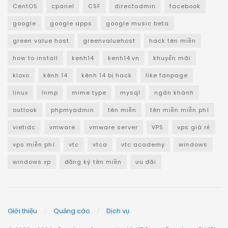
CentOS
cpanel
CSF
directadmin
facebook
google
google apps
google music beta
green value host
greenvaluehost
hack tên miền
how to install
kenh14
kenh14.vn
khuyến mãi
kloxo
kênh 14
kênh 14 bị hack
like fanpage
linux
lnmp
mime type
mysql
ngân khánh
outlook
phpmyadmin
tên miền
tên miền miễn phí
vietidc
vmware
vmware server
VPS
vps giá rẻ
vps miễn phí
vtc
vtca
vtc academy
windows
windows xp
đăng ký tên miền
ưu đãi
Giới thiệu
Quảng cáo
Dịch vụ