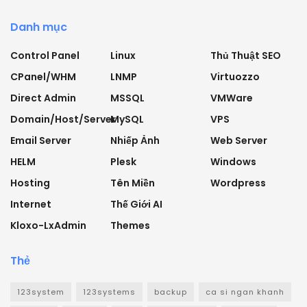
Danh mục
Control Panel
Linux
Thủ Thuật SEO
CPanel/WHM
LNMP
Virtuozzo
Direct Admin
MSSQL
VMWare
Domain/Host/Server
MySQL
VPS
Email Server
Nhiếp Ảnh
Web Server
HELM
Plesk
Windows
Hosting
Tên Miền
Wordpress
Internet
Thế Giới AI
Kloxo-LxAdmin
Themes
Thẻ
123system
123systems
backup
ca si ngan khanh