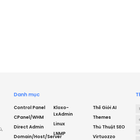
Danh mục
T
Control Panel
Kloxo-
Thế Giới AI
LxAdmin
CPanel/WHM
Themes
Linux
Direct Admin
Thủ Thuật SEO
ủ,
LNMP
Domain/Host/Server
Virtuozzo