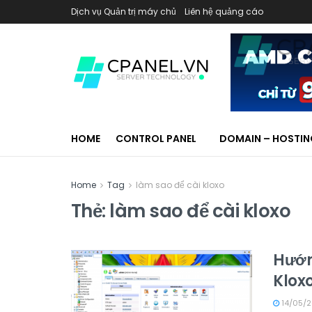
Dịch vụ Quản trị máy chủ
Liên hệ quảng cáo
HOME
CONTROL PANEL
DOMAIN – HOSTI
Home
Tag
làm sao để cài kloxo
Thẻ:
làm sao để cài kloxo
Hướn
Klox
14/05/2