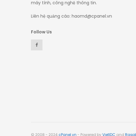
máy tính, công nghệ thông tin.
Liên hệ quảng cáo: haomd@cpanel.vn
Follow Us
© 2008 - 2024
cPanel.vn
- Powered by
VietIDC
and
Raspb