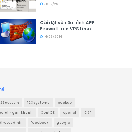
21/07/2011
Cài đặt và cấu hình APF
Firewall trên VPS Linux
14/05/2014
hẻ
123system
123systems
backup
ca si ngan khanh
CentOS
cpanel
CSF
directadmin
facebook
google