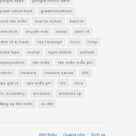
google apps
google music beta
green value host
greenvaluehost
hack tên miền
how to install
kenh14
kenh14.vn
khuyến mãi
kloxo
kênh 14
kênh 14 bị hack
like fanpage
linux
lnmp
mime type
mysql
ngân khánh
outlook
phpmyadmin
tên miền
tên miền miễn phí
vietidc
vmware
vmware server
VPS
vps giá rẻ
vps miễn phí
vtc
vtca
vtc academy
windows
windows xp
đăng ký tên miền
ưu đãi
Giới thiệu
Quảng cáo
Dịch vụ