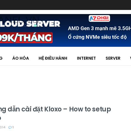
NG
ẢO HÓA
HỆ ĐIỀU HÀNH
INTERNET
SERVER
g dẫn cài đặt Kloxo – How to setup
o
014
1