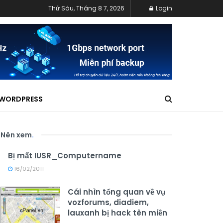
Thứ Sáu, Tháng 8 7, 2026
Login
WORDPRESS
Nên xem
.
Bị mất IUSR_Computername
16/02/2011
Cái nhìn tổng quan về vụ
vozforums, diadiem,
lauxanh bị hack tên miền