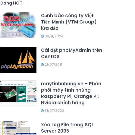
Đang HOT
.
Cảnh báo công ty Việt
Tiến Mạnh (VTM Group)
lừa đảo
03/11/2024
Cài đặt phpMyAdmin trên
CentOS
21/07/2011
maytinhnhung.vn – Phân
phối máy tính nhúng
Raspberry Pi, Orange Pi,
Nvidia chính hãng
31/07/2026
Xóa Log File trong SQL
Server 2005