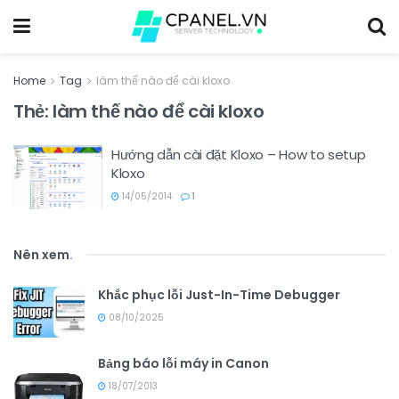
Home
Tag
làm thế nào để cài kloxo
Thẻ:
làm thế nào để cài kloxo
Hướng dẫn cài đặt Kloxo – How to setup
Kloxo
14/05/2014
1
Nên xem
.
Khắc phục lỗi Just-In-Time Debugger
08/10/2025
Bảng báo lỗi máy in Canon
18/07/2013