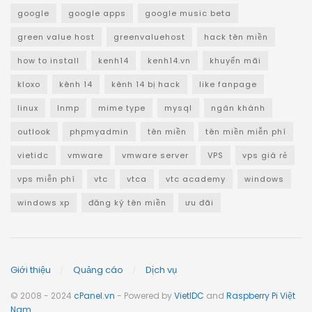
google
google apps
google music beta
green value host
greenvaluehost
hack tên miền
how to install
kenh14
kenh14.vn
khuyến mãi
kloxo
kênh 14
kênh 14 bị hack
like fanpage
linux
lnmp
mime type
mysql
ngân khánh
outlook
phpmyadmin
tên miền
tên miền miễn phí
vietidc
vmware
vmware server
VPS
vps giá rẻ
vps miễn phí
vtc
vtca
vtc academy
windows
windows xp
đăng ký tên miền
ưu đãi
Giới thiệu
Quảng cáo
Dịch vụ
© 2008 - 2024
cPanel.vn
- Powered by
VietIDC
and
Raspberry Pi Việt
Nam
.