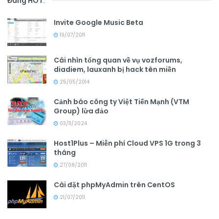
Đang HOT
.
Invite Google Music Beta
19/07/2011
Cái nhìn tổng quan về vụ vozforums,
diadiem, lauxanh bị hack tên miền
25/05/2014
Cảnh báo công ty Việt Tiến Mạnh (VTM
Group) lừa đảo
03/11/2024
Host1Plus – Miễn phí Cloud VPS 1G trong 3
tháng
27/08/2011
Cài đặt phpMyAdmin trên CentOS
21/07/2011