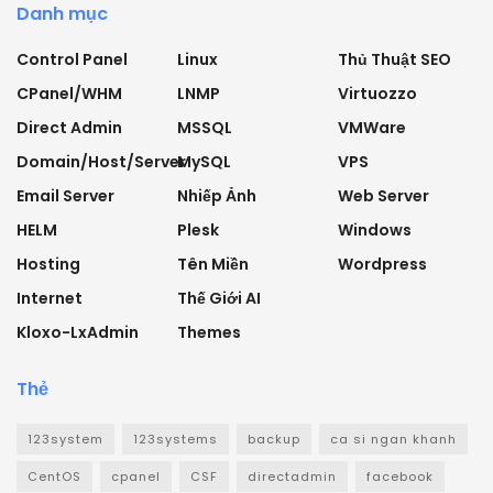
Danh mục
Control Panel
Linux
Thủ Thuật SEO
CPanel/WHM
LNMP
Virtuozzo
Direct Admin
MSSQL
VMWare
Domain/Host/Server
MySQL
VPS
Email Server
Nhiếp Ảnh
Web Server
HELM
Plesk
Windows
Hosting
Tên Miền
Wordpress
Internet
Thế Giới AI
Kloxo-LxAdmin
Themes
Thẻ
123system
123systems
backup
ca si ngan khanh
CentOS
cpanel
CSF
directadmin
facebook