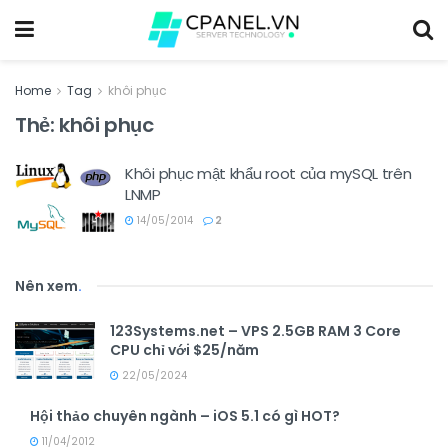
Home
Tag
khôi phục
Thẻ:
khôi phục
Khôi phục mật khẩu root của mySQL trên
LNMP
14/05/2014
2
Nên xem
.
123Systems.net – VPS 2.5GB RAM 3 Core
CPU chỉ với $25/năm
22/05/2024
Hội thảo chuyên ngành – iOS 5.1 có gì HOT?
11/04/2012