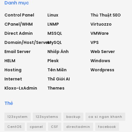
Danh mục
Control Panel
Linux
Thủ Thuật SEO
CPanel/WHM
LNMP
Virtuozzo
Direct Admin
MSSQL
VMWare
Domain/Host/Server
MySQL
VPS
Email Server
Nhiếp Ảnh
Web Server
HELM
Plesk
Windows
Hosting
Tên Miền
Wordpress
Internet
Thế Giới AI
Kloxo-LxAdmin
Themes
Thẻ
123system
123systems
backup
ca si ngan khanh
CentOS
cpanel
CSF
directadmin
facebook