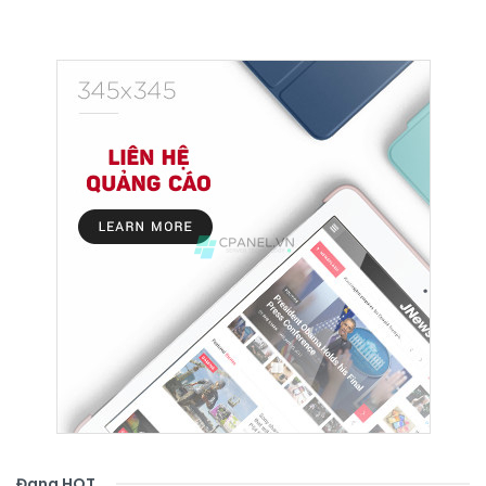
Đang HOT
.