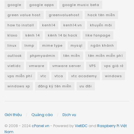
google
google apps
google music beta
green value host
greenvaluehost
hack tên miền
how to install
kenh14
kenh14.vn
khuyến mãi
kloxo
kênh 14
kênh 14 bị hack
like fanpage
linux
lnmp
mime type
mysql
ngân khánh
outlook
phpmyadmin
tên miền
tên miền miễn phí
vietidc
vmware
vmware server
VPS
vps giá rẻ
vps miễn phí
vtc
vtca
vtc academy
windows
windows xp
đăng ký tên miền
ưu đãi
Giới thiệu
Quảng cáo
Dịch vụ
© 2008 - 2024
cPanel.vn
- Powered by
VietIDC
and
Raspberry Pi Việt
Nam
.