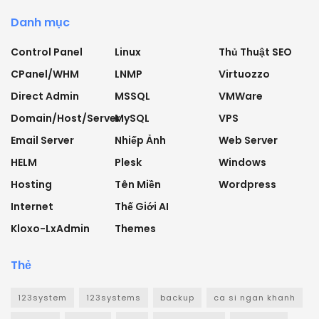
Danh mục
Control Panel
Linux
Thủ Thuật SEO
CPanel/WHM
LNMP
Virtuozzo
Direct Admin
MSSQL
VMWare
Domain/Host/Server
MySQL
VPS
Email Server
Nhiếp Ảnh
Web Server
HELM
Plesk
Windows
Hosting
Tên Miền
Wordpress
Internet
Thế Giới AI
Kloxo-LxAdmin
Themes
Thẻ
123system
123systems
backup
ca si ngan khanh