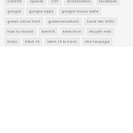
CentOS
cpanel
CSF
directadmin
facebook
google
google apps
google music beta
green value host
greenvaluehost
hack tên miền
how to install
kenh14
kenh14.vn
khuyến mãi
kloxo
kênh 14
kênh 14 bị hack
like fanpage
linux
lnmp
mime type
mysql
ngân khánh
outlook
phpmyadmin
tên miền
tên miền miễn phí
vietidc
vmware
vmware server
VPS
vps giá rẻ
vps miễn phí
vtc
vtca
vtc academy
windows
windows xp
đăng ký tên miền
ưu đãi
Giới thiệu
Quảng cáo
Dịch vụ
© 2008 - 2024
cPanel.vn
- Powered by
VietIDC
and
Raspberry Pi Việt