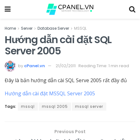
Home
Server
Database Server
MSSQL
Hướng dẫn cài đặt SQL
Server 2005
by
cPanel.vn
21/02/2011
Reading Time: 1 min read
Đây là bản hướng dẫn cài SQL Serve 2005 rất đầy đủ
Hướng dẫn cài đặt MSSQL Server 2005
Tags:
mssql
mssql 2005
mssql server
Previous Post