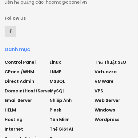
Liên hệ quảng cáo: haomd@cpanel.vn
Follow Us
Danh mục
Control Panel
Linux
Thủ Thuật SEO
CPanel/WHM
LNMP
Virtuozzo
Direct Admin
MSSQL
VMWare
Domain/Host/Server
MySQL
VPS
Email Server
Nhiếp Ảnh
Web Server
HELM
Plesk
Windows
Hosting
Tên Miền
Wordpress
Internet
Thế Giới AI