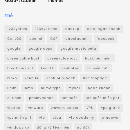
Kloxo-LxAdmin
Themes
Thẻ
123system
123systems
backup
ca si ngan khanh
CentOS
cpanel
CSF
directadmin
facebook
google
google apps
google music beta
green value host
greenvaluehost
hack tên miền
how to install
kenh14
kenh14.vn
khuyến mãi
kloxo
kênh 14
kênh 14 bị hack
like fanpage
linux
lnmp
mime type
mysql
ngân khánh
outlook
phpmyadmin
tên miền
tên miền miễn phí
vietidc
vmware
vmware server
VPS
vps giá rẻ
vps miễn phí
vtc
vtca
vtc academy
windows
windows xp
đăng ký tên miền
ưu đãi