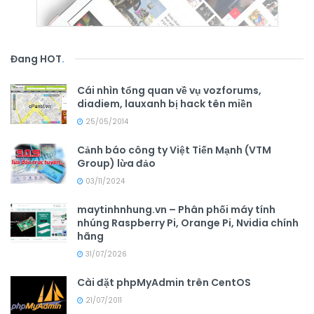
Đang HOT
.
Cái nhìn tổng quan về vụ vozforums,
diadiem, lauxanh bị hack tên miền
25/05/2014
Cảnh báo công ty Việt Tiến Mạnh (VTM
Group) lừa đảo
03/11/2024
maytinhnhung.vn – Phân phối máy tính
nhúng Raspberry Pi, Orange Pi, Nvidia chính
hãng
31/07/2026
Cài đặt phpMyAdmin trên CentOS
21/07/2011