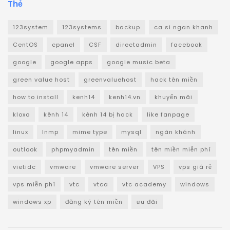
Thẻ
123system
123systems
backup
ca si ngan khanh
CentOS
cpanel
CSF
directadmin
facebook
google
google apps
google music beta
green value host
greenvaluehost
hack tên miền
how to install
kenh14
kenh14.vn
khuyến mãi
kloxo
kênh 14
kênh 14 bị hack
like fanpage
linux
lnmp
mime type
mysql
ngân khánh
outlook
phpmyadmin
tên miền
tên miền miễn phí
vietidc
vmware
vmware server
VPS
vps giá rẻ
vps miễn phí
vtc
vtca
vtc academy
windows
windows xp
đăng ký tên miền
ưu đãi