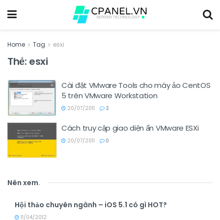
Home
Tag
esxi
Thẻ:
esxi
Cài đặt VMware Tools cho máy ảo CentOS
5 trên VMware Workstation
20/07/2011
2
Cách truy cập giao diện ẩn VMware ESXi
20/07/2011
0
Nên xem
.
Hội thảo chuyên ngành – iOS 5.1 có gì HOT?
11/04/2012