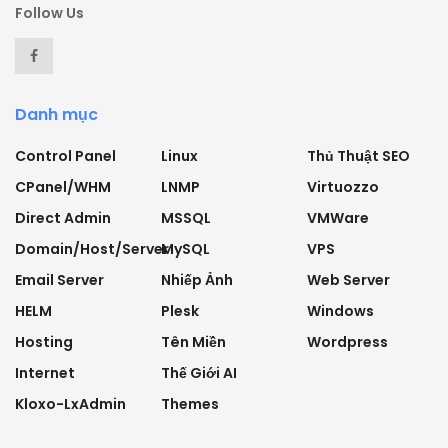
Follow Us
Danh mục
Control Panel
Linux
Thủ Thuật SEO
CPanel/WHM
LNMP
Virtuozzo
Direct Admin
MSSQL
VMWare
Domain/Host/Server
MySQL
VPS
Email Server
Nhiếp Ảnh
Web Server
HELM
Plesk
Windows
Hosting
Tên Miền
Wordpress
Internet
Thế Giới AI
Kloxo-LxAdmin
Themes