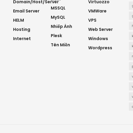
Domain/Host/Server
Virtuozzo
MSSQL
Email Server
VMWare
MySQL
HELM
VPS
Nhiếp Ảnh
Hosting
Web Server
Plesk
Internet
Windows
Tên Miền
Wordpress