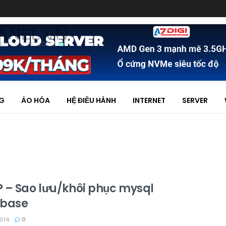
NG
ẢO HÓA
HỆ ĐIỀU HÀNH
INTERNET
SERVER
 – Sao lưu/khôi phục mysql
base
014
0