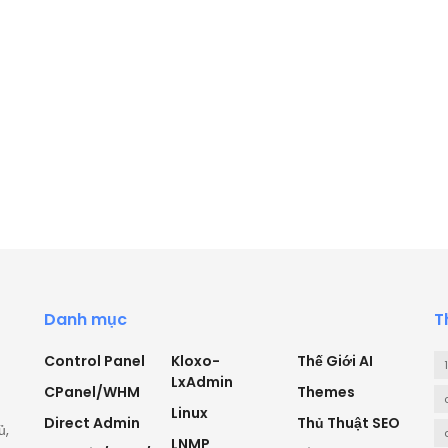
Danh mục
T
Control Panel
Kloxo-
Thế Giới AI
LxAdmin
CPanel/WHM
Themes
Linux
Direct Admin
Thủ Thuật SEO
ủ,
LNMP