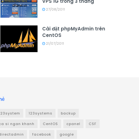
VPS 1G trong 3 tháng
27/08/2011
Cài đặt phpMyAdmin trên
CentOS
21/07/2011
hẻ
123system
123systems
backup
ca si ngan khanh
CentOS
cpanel
CSF
directadmin
facebook
google