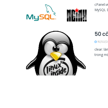
cPanel.v
MySQL Da
50 câ
15/02/2
clear: l
trong mộ