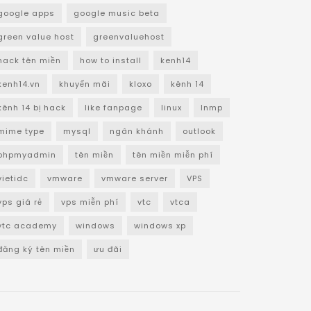
google apps
google music beta
green value host
greenvaluehost
hack tên miền
how to install
kenh14
kenh14.vn
khuyến mãi
kloxo
kênh 14
kênh 14 bị hack
like fanpage
linux
lnmp
mime type
mysql
ngân khánh
outlook
phpmyadmin
tên miền
tên miền miễn phí
vietidc
vmware
vmware server
VPS
vps giá rẻ
vps miễn phí
vtc
vtca
vtc academy
windows
windows xp
đăng ký tên miền
ưu đãi