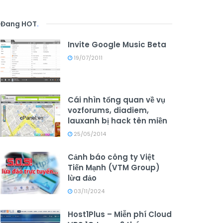
Đang HOT
.
Invite Google Music Beta
19/07/2011
Cái nhìn tổng quan về vụ
vozforums, diadiem,
lauxanh bị hack tên miền
25/05/2014
Cảnh báo công ty Việt
Tiến Mạnh (VTM Group)
lừa đảo
03/11/2024
Host1Plus – Miễn phí Cloud