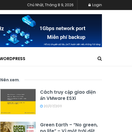
Chủ Nhật, Tháng 8 9, 2026
Login
WORDPRESS
Nên xem
.
Cách truy cập giao diện
ẩn VMware ESXi
20/07/2011
Green Earth – “No green,
no life” – Vì một trái đất