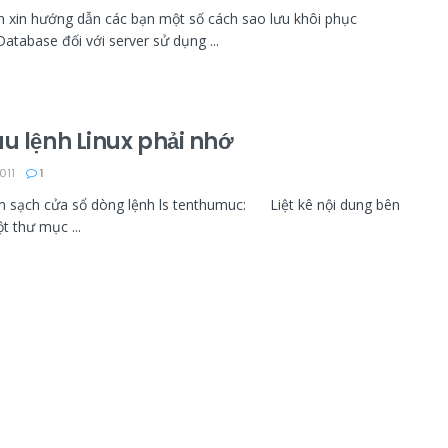
n xin hướng dẫn các bạn một số cách sao lưu khôi phục
tabase đối với server sử dụng ...
u lệnh Linux phải nhớ
011
1
àm sạch cửa sổ dòng lệnh ls tenthumuc: Liệt kê nội dung bên
t thư mục ...