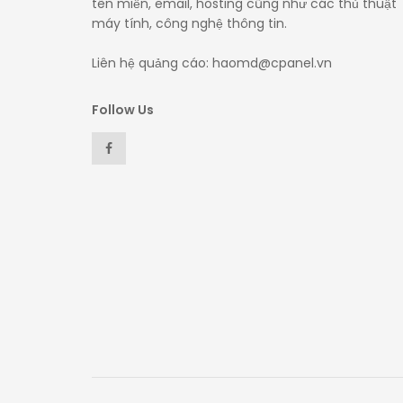
tên miền, email, hosting cũng như các thủ thuật
máy tính, công nghệ thông tin.
Liên hệ quảng cáo: haomd@cpanel.vn
Follow Us