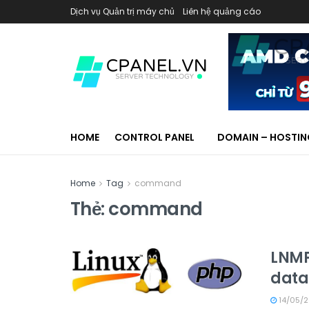
Dịch vụ Quản trị máy chủ
Liên hệ quảng cáo
HOME
CONTROL PANEL
DOMAIN – HOSTI
Home
Tag
command
Thẻ:
command
LNMP
data
14/05/2