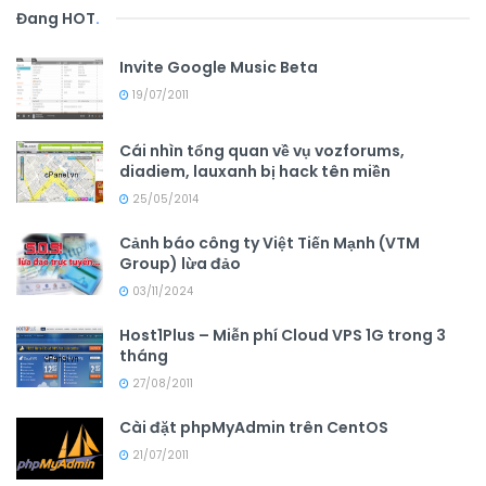
Đang HOT
.
Invite Google Music Beta
19/07/2011
Cái nhìn tổng quan về vụ vozforums,
diadiem, lauxanh bị hack tên miền
25/05/2014
Cảnh báo công ty Việt Tiến Mạnh (VTM
Group) lừa đảo
03/11/2024
Host1Plus – Miễn phí Cloud VPS 1G trong 3
tháng
27/08/2011
Cài đặt phpMyAdmin trên CentOS
21/07/2011