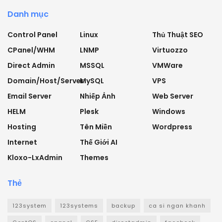
Danh mục
Control Panel
Linux
Thủ Thuật SEO
CPanel/WHM
LNMP
Virtuozzo
Direct Admin
MSSQL
VMWare
Domain/Host/Server
MySQL
VPS
Email Server
Nhiếp Ảnh
Web Server
HELM
Plesk
Windows
Hosting
Tên Miền
Wordpress
Internet
Thế Giới AI
Kloxo-LxAdmin
Themes
Thẻ
123system
123systems
backup
ca si ngan khanh