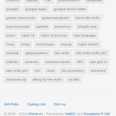
CentOS
cpanel
CSF
directadmin
facebook
google
google apps
google music beta
green value host
greenvaluehost
hack tên miền
how to install
kenh14
kenh14.vn
khuyến mãi
kloxo
kênh 14
kênh 14 bị hack
like fanpage
linux
lnmp
mime type
mysql
ngân khánh
outlook
phpmyadmin
tên miền
tên miền miễn phí
vietidc
vmware
vmware server
VPS
vps giá rẻ
vps miễn phí
vtc
vtca
vtc academy
windows
windows xp
đăng ký tên miền
ưu đãi
Giới thiệu
Quảng cáo
Dịch vụ
© 2008 - 2024
cPanel.vn
- Powered by
VietIDC
and
Raspberry Pi Việt