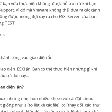
ứ bạn vừa thực hiện không được hỗ trợ trừ khi bạn
Support. Vì đó mà Vmware không thể đưa ra các cảnh
hông được mong đợi xảy ra cho ESXi Server của bạn.
ống TEST.
er.
thành công vào giao diện ẩn
ao diện ESXi ẩn. Bạn có thể thực hiện những gì khi
âu trả lời này…
iao diện ẩn?
inux nhưng nhẹ hơn nhiều khi so với cài đặt Linux
giống như ls (to liệt kê các file), cd (thay đổi các thư
t file) và reboot. Mặc dù vậy cũng có các lệnh Linux khác