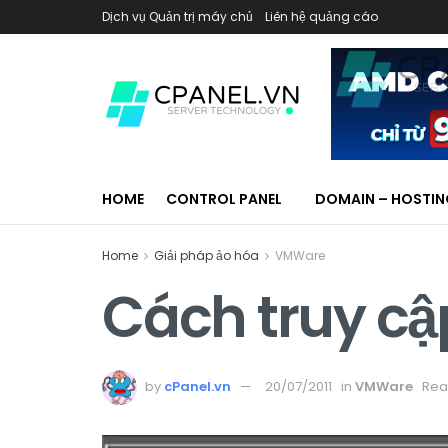
Dịch vụ Quản trị máy chủ
Liên hệ quảng cáo
HOME
CONTROL PANEL
DOMAIN – HOSTI
Home
Giải pháp ảo hóa
VMWare
Cách truy cậ
by
cPanel.vn
20/07/2011
in
VMWare
Rea