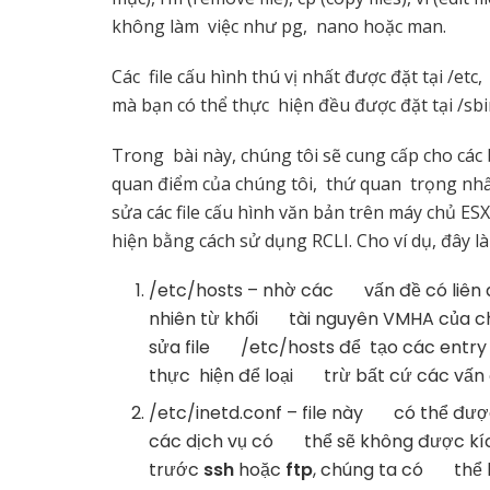
không làm việc như pg, nano hoặc man.
Các file cấu hình thú vị nhất được đặt tại /e
mà bạn có thể thực hiện đều được đặt tại /sbi
Trong bài này, chúng tôi sẽ cung cấp cho các
quan điểm của chúng tôi, thứ quan trọng nhấ
sửa các file cấu hình văn bản trên máy chủ ES
hiện bằng cách sử dụng RCLI. Cho ví dụ, đây l
/etc/hosts – nhờ các vấn đề có liên q
nhiên từ khối tài nguyên VMHA của ch
sửa file /etc/hosts để tạo các entry
thực hiện để loại trừ bất cứ các vấn 
/etc/inetd.conf – file này có thể đượ
các dịch vụ có thể sẽ không được kí
trước
ssh
hoặc
ftp
, chúng ta có thể k