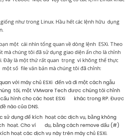
tc, giống như trong Linux. Hầu hết các lệnh hữu dụng
n.
 bạn một cái nhìn tổng quan về dòng lệnh ESXi. Theo
t mà chúng tôi đã sử dụng giao diện ẩn cho là chỉnh
Xi. Đây là một thứ rất quan trọng vì không thể thực
à một số file văn bản mà chúng tôi đã chỉnh:
uan với máy chủ ESXi đến và đi một cách ngẫu
úng tôi, một VMware Tech được chúng tôi chỉnh
 cấu hình cho các host ESXi khác trong RP. Được
đề nào của DNS.
c sử dụng để kích hoạt các dịch vụ, bằng không
ch hoạt. Cho ví dụ, bằng cách remove dấu (#)
ích hoạt các dịch vụ này trên máy chủ ESXi.