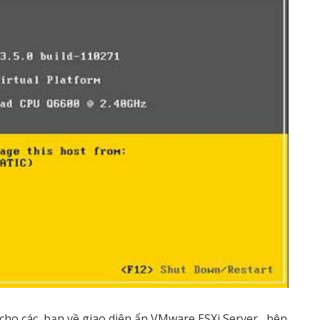
 cho các bạn về giao diện ẩn VMware ESXi Server, bên