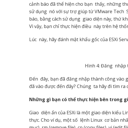
cảnh báo đã thể hiện cho bạn thấy, những th
sử dụng nó với sự trợ giúp từ VMware Tech 
báo, bằng cách sử dụng giao diện này, thứ k
Vì vậy, bạn chỉ thực hiện điều này trên hệ th
Lúc này, hãy đánh mật khẩu gốc của ESXi Serv
Hình 4: Đăng nhập 
Đến đây, bạn đã đăng nhập thành công vào gi
đã vào được đến đây? Chúng ta hãy đi tìm ra c
Những gì bạn có thể thực hiện bên trong g
Giao diện ẩn của ESXi là một giao diện kiểu L
thực. Cho ví dụ, một số lệnh Linux cơ bản nhất 
mục), rm (remove file), cp (copy files), vi (edi