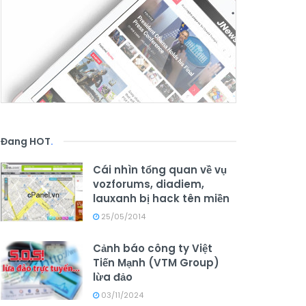
Đang HOT
.
Cái nhìn tổng quan về vụ
vozforums, diadiem,
lauxanh bị hack tên miền
25/05/2014
Cảnh báo công ty Việt
Tiến Mạnh (VTM Group)
lừa đảo
03/11/2024