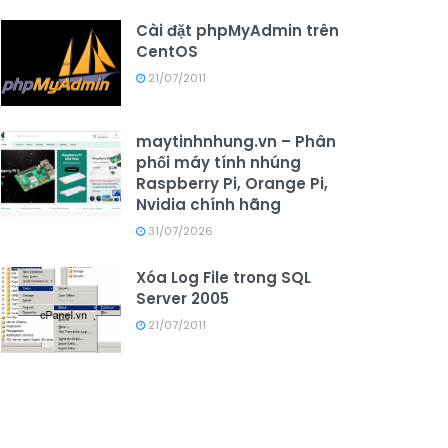
Cài đặt phpMyAdmin trên
CentOS
21/07/2011
maytinhnhung.vn – Phân
phối máy tính nhúng
Raspberry Pi, Orange Pi,
Nvidia chính hãng
31/07/2026
Xóa Log File trong SQL
Server 2005
21/07/2011