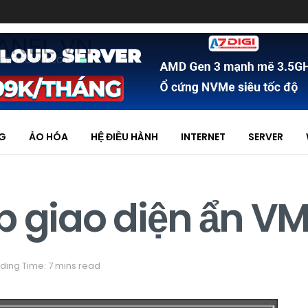
NG
ẢO HÓA
HỆ ĐIỀU HÀNH
INTERNET
SERVER
p giao diện ẩn V
ding Time: 7 mins read