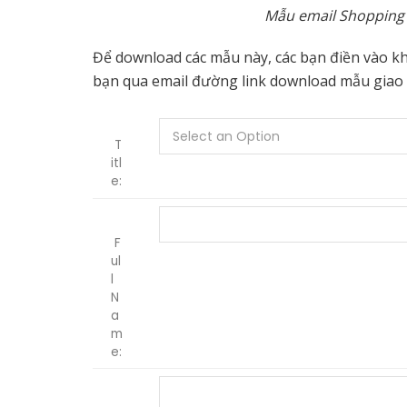
Mẫu email Shopping 
Để download các mẫu này, các bạn điền vào kh
bạn qua email đường link download mẫu giao 
Select an Option
T
itl
e:
F
ul
l
N
a
m
e: