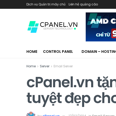
Dịch vụ Quản trị máy chủ
Liên hệ quảng cáo
HOME
CONTROL PANEL
DOMAIN – HOSTI
Home
Server
Email Server
cPanel.vn tặ
tuyệt đẹp ch
by
cPanel.vn
17/02/2014
in
Email Server