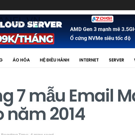
NG
ẢO HÓA
HỆ ĐIỀU HÀNH
INTERNET
SERVER
ng 7 mẫu Email M
o năm 2014
Reading Time: 4 mins read