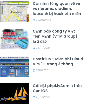
Cái nhìn tổng quan về vụ
vozforums, diadiem,
lauxanh bị hack tên miền
25/05/2014
Cảnh báo công ty Việt
Tiến Mạnh (VTM Group)
lừa đảo
03/11/2024
Host1Plus – Miễn phí Cloud
VPS 1G trong 3 tháng
27/08/2011
Cài đặt phpMyAdmin trên
CentOS
21/07/2011