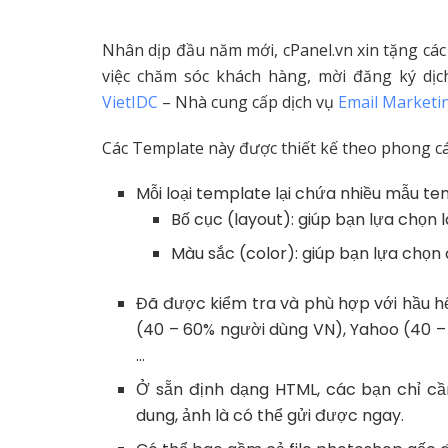
Nhân dịp đầu năm mới, cPanel.vn xin tặng các
việc chăm sóc khách hàng, mời đăng ký dịc
VietIDC
– Nhà cung cấp dịch vụ
Email Marketi
Các Template này được thiết kế theo phong các
Mỗi loại template lại chứa nhiều mẫu t
Bố cục (layout): giúp bạn lựa chọn
Màu sắc (color): giúp bạn lựa chọ
Đã được kiểm tra và phù hợp với hầu hế
(40 – 60% người dùng VN), Yahoo (40 – 
…
Ở sẵn định dạng HTML, các bạn chỉ cầ
dung, ảnh là có thể gửi được ngay.