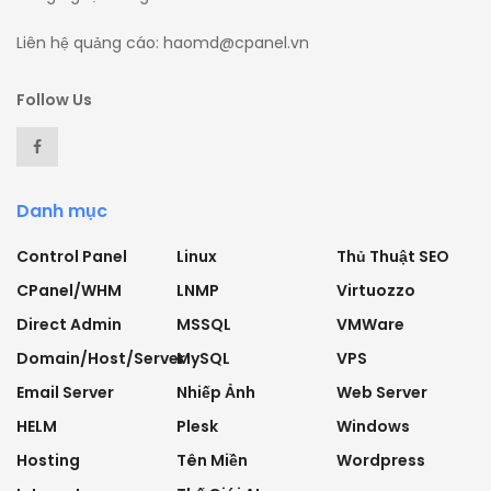
Liên hệ quảng cáo: haomd@cpanel.vn
Follow Us
Danh mục
Control Panel
Linux
Thủ Thuật SEO
CPanel/WHM
LNMP
Virtuozzo
Direct Admin
MSSQL
VMWare
Domain/Host/Server
MySQL
VPS
Email Server
Nhiếp Ảnh
Web Server
HELM
Plesk
Windows
Hosting
Tên Miền
Wordpress