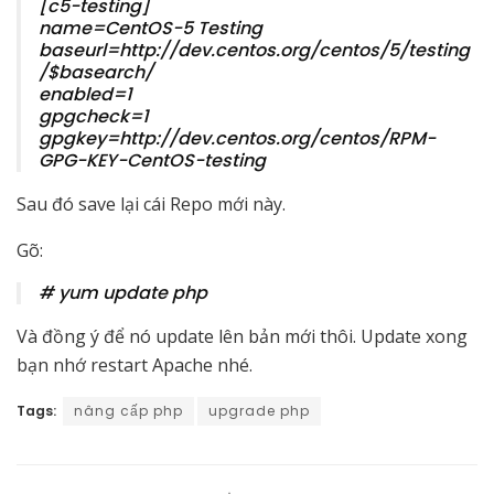
[c5-testing]
name=CentOS-5 Testing
baseurl=http://dev.centos.org/centos/5/testing
/$basearch/
enabled=1
gpgcheck=1
gpgkey=http://dev.centos.org/centos/RPM-
GPG-KEY-CentOS-testing
Sau đó save lại cái Repo mới này.
Gõ:
# yum update php
Và đồng ý để nó update lên bản mới thôi. Update xong
bạn nhớ restart Apache nhé.
Tags:
nâng cấp php
upgrade php