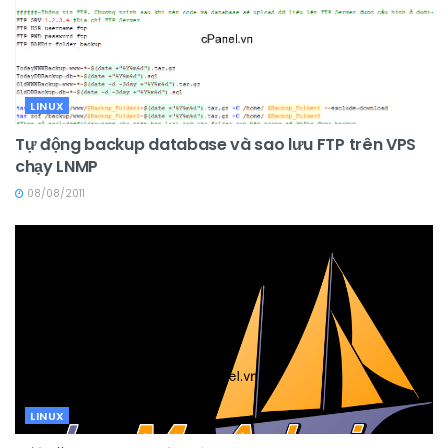
LINUX
Tự động backup database và sao lưu FTP trên VPS
chạy LNMP
08/08/2011
LINUX