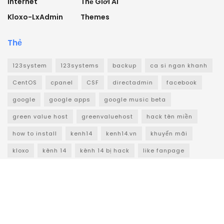
Internet
Thế Giới AI
Kloxo-LxAdmin
Themes
Thẻ
123system
123systems
backup
ca si ngan khanh
CentOS
cpanel
CSF
directadmin
facebook
google
google apps
google music beta
green value host
greenvaluehost
hack tên miền
how to install
kenh14
kenh14.vn
khuyến mãi
kloxo
kênh 14
kênh 14 bị hack
like fanpage
linux
lnmp
mime type
mysql
ngân khánh
outlook
phpmyadmin
tên miền
tên miền miễn phí
vietidc
vmware
vmware server
VPS
vps giá rẻ
vps miễn phí
vtc
vtca
vtc academy
windows