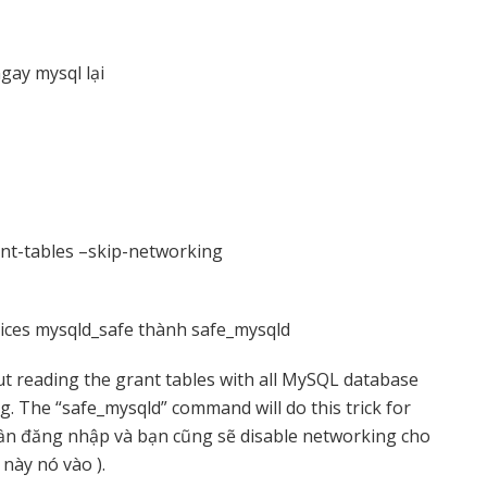
gay mysql lại
nt-tables –skip-networking
ices mysqld_safe thành safe_mysqld
ut reading the grant tables with all MySQL database
g. The “safe_mysqld” command will do this trick for
ần đăng nhập và bạn cũng sẽ disable networking cho
này nó vào ).