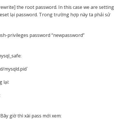
write] the root password. In this case we are setting
eset lại password. Trong trường hợp này ta phải sử
lush-privileges password “newpassword”
ysql_safe:
ld/mysqld.pid`
 lại:
t
ây giờ thì xài pass mới xem: