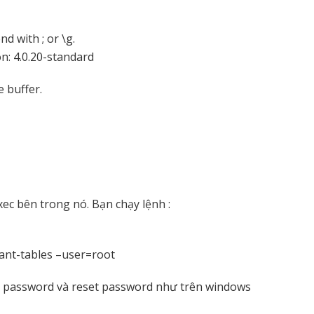
 with ; or \g.
n: 4.0.20-standard
he buffer.
xec bên trong nó. Bạn chạy lệnh :
rant-tables –user=root
n password và reset password như trên windows