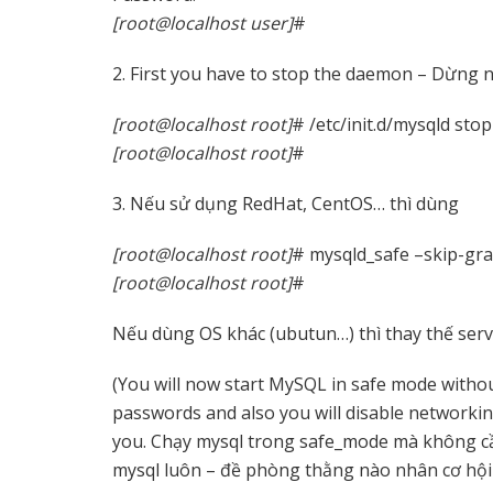
[root@localhost user]
#
2. First you have to stop the daemon – Dừng n
[root@localhost root]
# /etc/init.d/mysqld stop
[root@localhost root]
#
3. Nếu sử dụng RedHat, CentOS… thì dùng
[root@localhost root]
# mysqld_safe –skip-gra
[root@localhost root]
#
Nếu dùng OS khác (ubutun…) thì thay thế serv
(You will now start MySQL in safe mode witho
passwords and also you will disable networkin
you. Chạy mysql trong safe_mode mà không c
mysql luôn – đề phòng thằng nào nhân cơ hội 