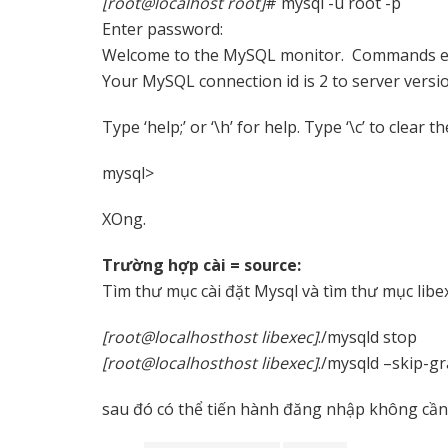
[root@localhost root]
# mysql -u root -p
Enter password:
Welcome to the MySQL monitor. Commands end
Your MySQL connection id is 2 to server versio
Type ‘help;’ or ‘\h’ for help. Type ‘\c’ to clear t
mysql>
XOng.
Trường hợp cài = source:
Tìm thư mục cài đặt Mysql và tìm thư mục libe
[root@localhosthost libexec]
./mysqld stop
[root@localhosthost libexec]
./mysqld –skip-g
sau đó có thể tiến hành đăng nhập không cầ