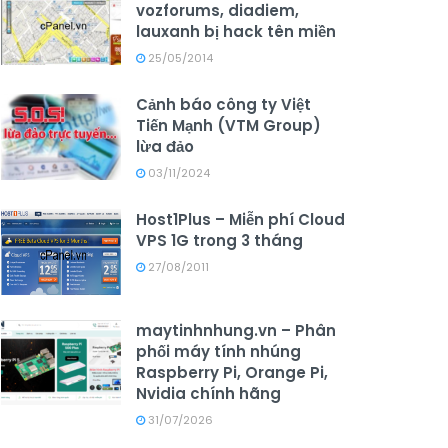
vozforums, diadiem,
lauxanh bị hack tên miền
25/05/2014
Cảnh báo công ty Việt
Tiến Mạnh (VTM Group)
lừa đảo
03/11/2024
Host1Plus – Miễn phí Cloud
VPS 1G trong 3 tháng
27/08/2011
maytinhnhung.vn – Phân
phối máy tính nhúng
Raspberry Pi, Orange Pi,
Nvidia chính hãng
31/07/2026