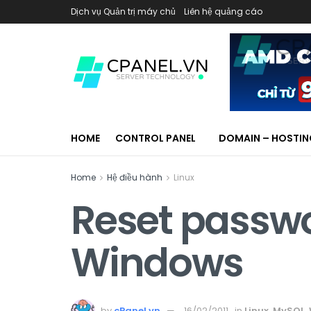
Dịch vụ Quản trị máy chủ
Liên hệ quảng cáo
HOME
CONTROL PANEL
DOMAIN – HOSTI
Home
Hệ điều hành
Linux
Reset passwo
Windows
by
cPanel.vn
16/02/2011
in
Linux
,
MySQL
,