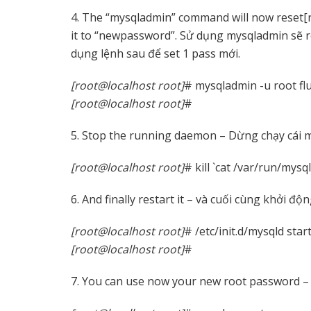
4. The “mysqladmin” command will now reset[re
it to “newpassword”. Sử dụng mysqladmin sẽ r
dụng lệnh sau để set 1 pass mới.
[root@localhost root]
# mysqladmin -u root f
[root@localhost root]
#
5. Stop the running daemon – Dừng chạy cái m
[root@localhost root]
# kill `cat /var/run/mysq
6. And finally restart it – và cuối cùng khởi động
[root@localhost root]
# /etc/init.d/mysqld star
[root@localhost root]
#
7. You can use now your new root password – B