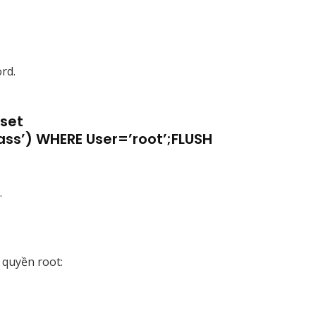
rd.
set
’) WHERE User=’root’;FLUSH
.
 quyền root: