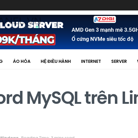
NG
ẢO HÓA
HỆ ĐIỀU HÀNH
INTERNET
SERVER
rd MySQL trên Li
Windows
Reading Time: 3 mins read