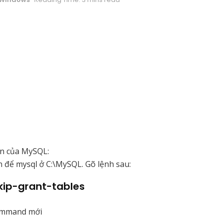
in của MySQL:
n để mysql ở C:\MySQL. Gõ lệnh sau:
kip-grant-tables
command mới