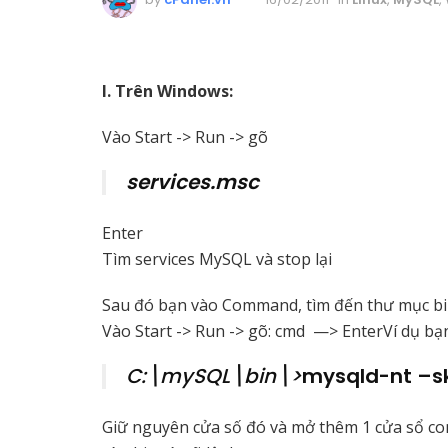
I. Trên Windows:
Vào Start -> Run -> gõ
services.msc
Enter
Tìm services MySQL và stop lại
Sau đó bạn vào Command, tìm đến thư mục b
Vào Start -> Run -> gõ: cmd —> Enter
Ví dụ bạ
C:\mySQL\bin\>
mysqld-nt –s
Giữ nguyên cửa số đó và mở thêm 1 cửa sổ 