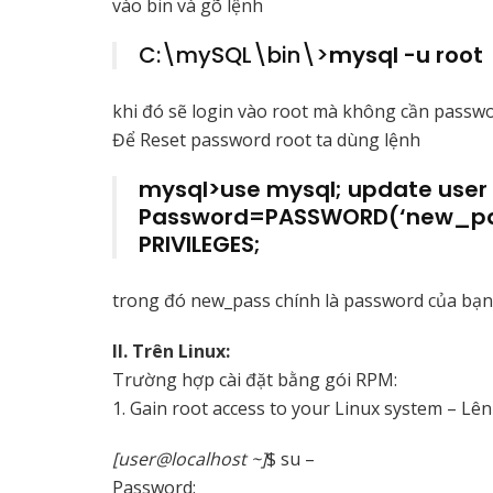
vào bin và gõ lệnh
C:\mySQL\bin\>
mysql -u root
khi đó sẽ login vào root mà không cần passwo
Để Reset password root ta dùng lệnh
mysql>use mysql; update user 
Password=PASSWORD(‘new_pass
PRIVILEGES;
trong đó new_pass chính là password của bạn
II. Trên Linux:
Trường hợp cài đặt bằng gói RPM:
1. Gain root access to your Linux system – Lên
[user@localhost ~]
$ su –
Password: