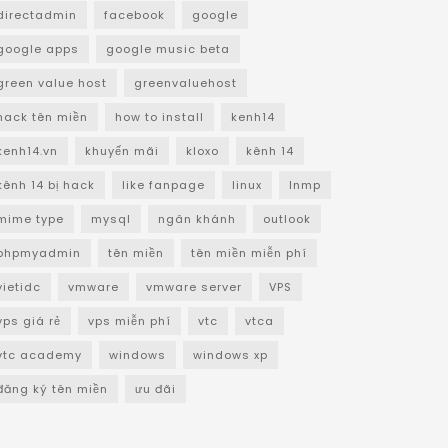
directadmin
facebook
google
google apps
google music beta
green value host
greenvaluehost
hack tên miền
how to install
kenh14
kenh14.vn
khuyến mãi
kloxo
kênh 14
kênh 14 bị hack
like fanpage
linux
lnmp
mime type
mysql
ngân khánh
outlook
phpmyadmin
tên miền
tên miền miễn phí
vietidc
vmware
vmware server
VPS
vps giá rẻ
vps miễn phí
vtc
vtca
vtc academy
windows
windows xp
đăng ký tên miền
ưu đãi