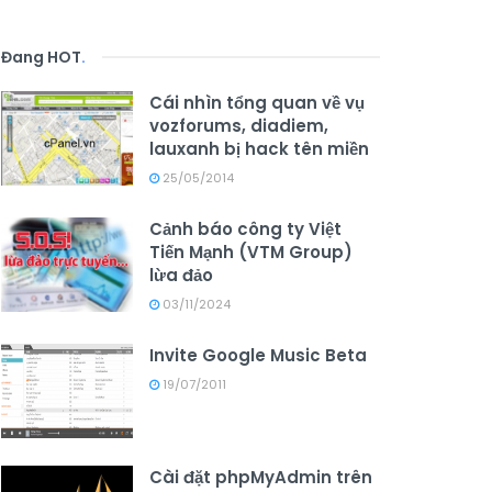
Đang HOT
.
Cái nhìn tổng quan về vụ
vozforums, diadiem,
lauxanh bị hack tên miền
25/05/2014
Cảnh báo công ty Việt
Tiến Mạnh (VTM Group)
lừa đảo
03/11/2024
Invite Google Music Beta
19/07/2011
Cài đặt phpMyAdmin trên