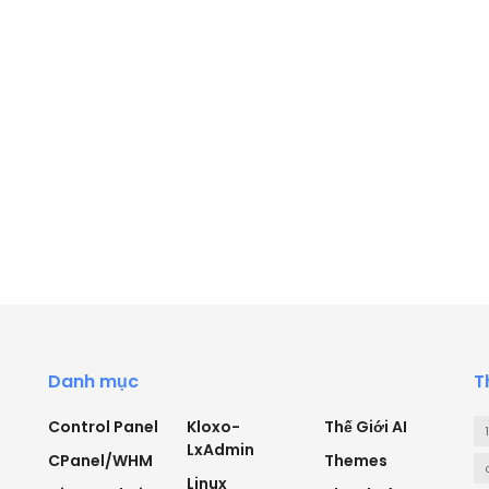
Danh mục
T
Control Panel
Kloxo-
Thế Giới AI
LxAdmin
CPanel/WHM
Themes
Linux