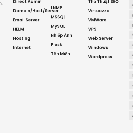
Direct Admin
Thủ Thuật SEO
ủ,
LNMP
Domain/Host/Server
Virtuozzo
MSSQL
Email Server
VMWare
MySQL
HELM
VPS
Nhiếp Ảnh
Hosting
Web Server
Plesk
Internet
Windows
Tên Miền
Wordpress