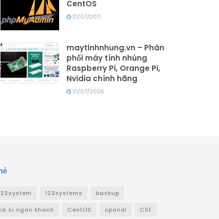
CentOS
21/07/2011
maytinhnhung.vn – Phân
phối máy tính nhúng
Raspberry Pi, Orange Pi,
Nvidia chính hãng
31/07/2026
hẻ
123system
123systems
backup
ca si ngan khanh
CentOS
cpanel
CSF