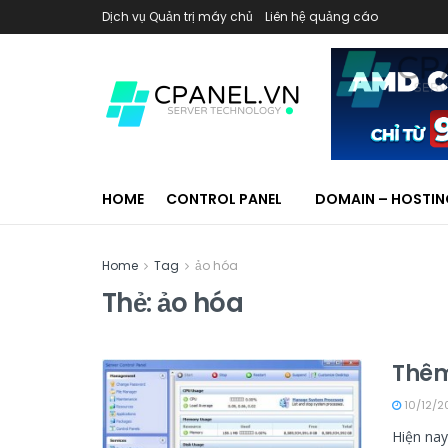
Dịch vụ Quản trị máy chủ
Liên hệ quảng cáo
HOME
CONTROL PANEL
DOMAIN – HOSTI
Home
Tag
ảo hóa
Thẻ:
ảo hóa
Thêm
10/12/2
Hiện nay