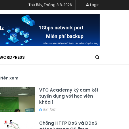
Thứ Bảy, Tháng 8 8, 2026
Login
WORDPRESS
Nên xem
.
VTC Academy ký cam kết
tuyển dụng với học viên
khóa 1
18/11/2011
Chống HTTP DoS và DDoS