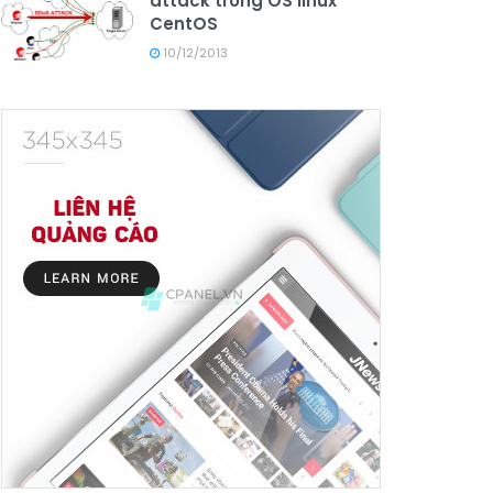
attack trong OS linux
CentOS
10/12/2013