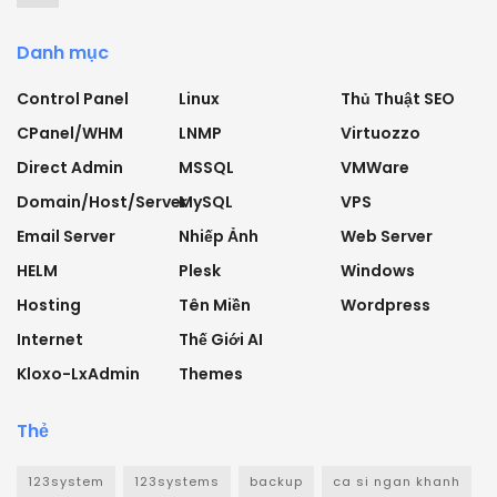
Danh mục
Control Panel
Linux
Thủ Thuật SEO
CPanel/WHM
LNMP
Virtuozzo
Direct Admin
MSSQL
VMWare
Domain/Host/Server
MySQL
VPS
Email Server
Nhiếp Ảnh
Web Server
HELM
Plesk
Windows
Hosting
Tên Miền
Wordpress
Internet
Thế Giới AI
Kloxo-LxAdmin
Themes
Thẻ
123system
123systems
backup
ca si ngan khanh