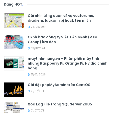
Đang HOT
.
Cái nhìn tổng quan về vụ vozforums,
diadiem, lauxanh bị hack tên miền
25/05/2014
Cảnh báo công ty Việt Tiến Mạnh (VTM
Group) lừa đảo
03/11/2024
maytinhnhung.vn – Phân phối máy tính
nhúng Raspberry Pi, Orange Pi, Nvidia chính
hãng
31/07/2026
Cài đặt phpMyAdmin trên CentOS
21/07/2011
Xóa Log File trong SQL Server 2005
21/07/2011