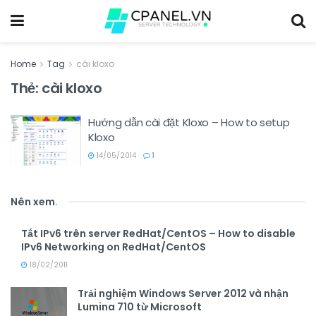
Home
Tag
cài kloxo
Thẻ:
cài kloxo
Hướng dẫn cài đặt Kloxo – How to setup
Kloxo
14/05/2014
1
Nên xem
.
Tắt IPv6 trên server RedHat/CentOS – How to disable
IPv6 Networking on RedHat/CentOS
18/02/2011
Trải nghiệm Windows Server 2012 và nhận
Lumina 710 từ Microsoft