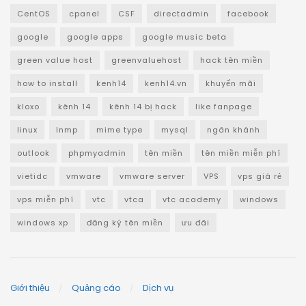
CentOS
cpanel
CSF
directadmin
facebook
google
google apps
google music beta
green value host
greenvaluehost
hack tên miền
how to install
kenh14
kenh14.vn
khuyến mãi
kloxo
kênh 14
kênh 14 bị hack
like fanpage
linux
lnmp
mime type
mysql
ngân khánh
outlook
phpmyadmin
tên miền
tên miền miễn phí
vietidc
vmware
vmware server
VPS
vps giá rẻ
vps miễn phí
vtc
vtca
vtc academy
windows
windows xp
đăng ký tên miền
ưu đãi
Giới thiệu
Quảng cáo
Dịch vụ