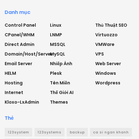
Danh mục
Control Panel
Linux
Thủ Thuật SEO
CPanel/WHM
LNMP
Virtuozzo
Direct Admin
MSSQL
VMWare
Domain/Host/Server
MySQL
VPS
Email Server
Nhiếp Ảnh
Web Server
HELM
Plesk
Windows
Hosting
Tên Miền
Wordpress
Internet
Thế Giới AI
Kloxo-LxAdmin
Themes
Thẻ
123system
123systems
backup
ca si ngan khanh