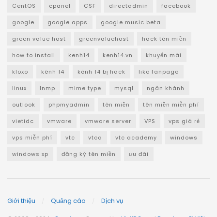
CentOS
cpanel
CSF
directadmin
facebook
google
google apps
google music beta
green value host
greenvaluehost
hack tên miền
how to install
kenh14
kenh14.vn
khuyến mãi
kloxo
kênh 14
kênh 14 bị hack
like fanpage
linux
lnmp
mime type
mysql
ngân khánh
outlook
phpmyadmin
tên miền
tên miền miễn phí
vietidc
vmware
vmware server
VPS
vps giá rẻ
vps miễn phí
vtc
vtca
vtc academy
windows
windows xp
đăng ký tên miền
ưu đãi
Giới thiệu
Quảng cáo
Dịch vụ