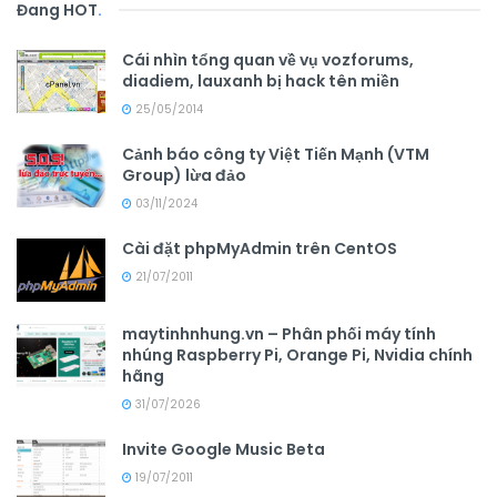
Đang HOT
.
Cái nhìn tổng quan về vụ vozforums,
diadiem, lauxanh bị hack tên miền
25/05/2014
Cảnh báo công ty Việt Tiến Mạnh (VTM
Group) lừa đảo
03/11/2024
Cài đặt phpMyAdmin trên CentOS
21/07/2011
maytinhnhung.vn – Phân phối máy tính
nhúng Raspberry Pi, Orange Pi, Nvidia chính
hãng
31/07/2026
Invite Google Music Beta
19/07/2011