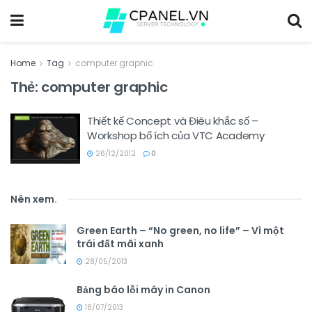
Home
Tag
computer graphic
Thẻ:
computer graphic
Thiết kế Concept và Điêu khắc số –
Workshop bổ ích của VTC Academy
26/12/2012
0
Nên xem
.
Green Earth – “No green, no life” – Vì một
trái đất mãi xanh
28/05/2013
Bảng báo lỗi máy in Canon
18/07/2013