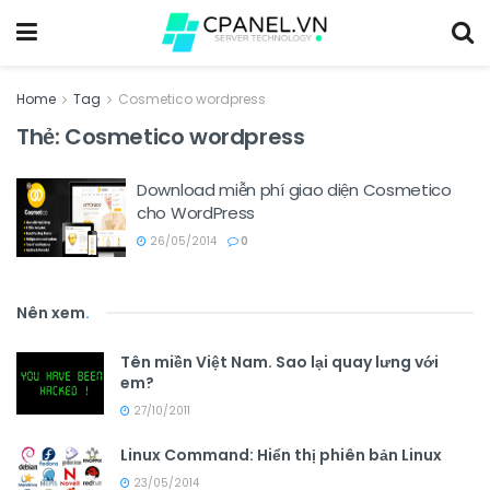
Home
Tag
Cosmetico wordpress
Thẻ:
Cosmetico wordpress
Download miễn phí giao diện Cosmetico
cho WordPress
26/05/2014
0
Nên xem
.
Tên miền Việt Nam. Sao lại quay lưng với
em?
27/10/2011
Linux Command: Hiển thị phiên bản Linux
23/05/2014