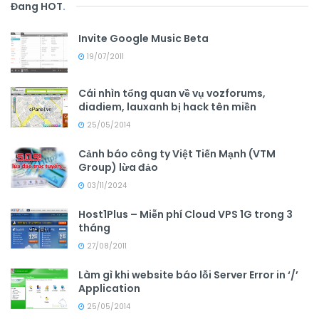
Đang HOT
.
Invite Google Music Beta
19/07/2011
Cái nhìn tổng quan về vụ vozforums,
diadiem, lauxanh bị hack tên miền
25/05/2014
Cảnh báo công ty Việt Tiến Mạnh (VTM
Group) lừa đảo
03/11/2024
Host1Plus – Miễn phí Cloud VPS 1G trong 3
tháng
27/08/2011
Làm gì khi website báo lỗi Server Error in ‘/’
Application
25/05/2014