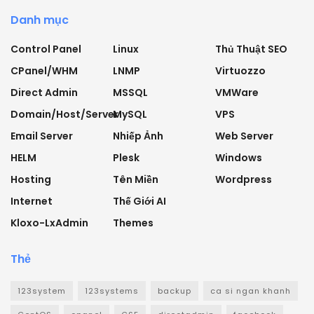
Danh mục
Control Panel
Linux
Thủ Thuật SEO
CPanel/WHM
LNMP
Virtuozzo
Direct Admin
MSSQL
VMWare
Domain/Host/Server
MySQL
VPS
Email Server
Nhiếp Ảnh
Web Server
HELM
Plesk
Windows
Hosting
Tên Miền
Wordpress
Internet
Thế Giới AI
Kloxo-LxAdmin
Themes
Thẻ
123system
123systems
backup
ca si ngan khanh