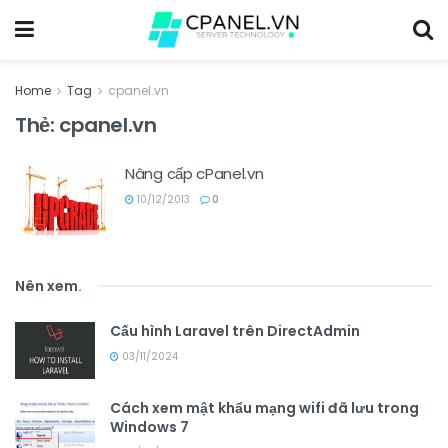
Home
Tag
cpanel.vn
Thẻ:
cpanel.vn
Nâng cấp cPanel.vn
10/12/2013
0
Nên xem
.
Cấu hình Laravel trên DirectAdmin
03/11/2024
Cách xem mật khẩu mạng wifi đã lưu trong
Windows 7