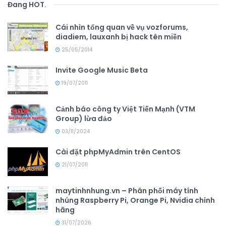
Đang HOT
.
Cái nhìn tổng quan về vụ vozforums,
diadiem, lauxanh bị hack tên miền
25/05/2014
Invite Google Music Beta
19/07/2011
Cảnh báo công ty Việt Tiến Mạnh (VTM
Group) lừa đảo
03/11/2024
Cài đặt phpMyAdmin trên CentOS
21/07/2011
maytinhnhung.vn – Phân phối máy tính
nhúng Raspberry Pi, Orange Pi, Nvidia chính
hãng
31/07/2026