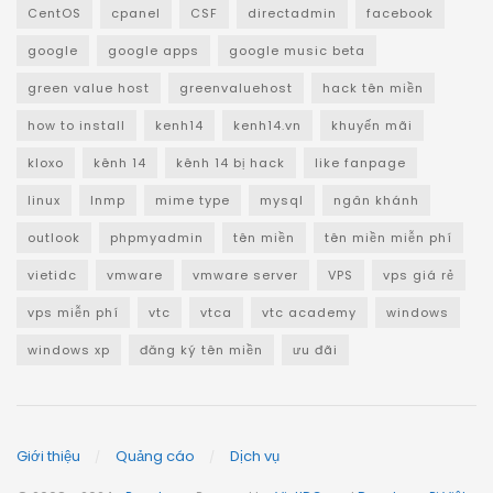
CentOS
cpanel
CSF
directadmin
facebook
google
google apps
google music beta
green value host
greenvaluehost
hack tên miền
how to install
kenh14
kenh14.vn
khuyến mãi
kloxo
kênh 14
kênh 14 bị hack
like fanpage
linux
lnmp
mime type
mysql
ngân khánh
outlook
phpmyadmin
tên miền
tên miền miễn phí
vietidc
vmware
vmware server
VPS
vps giá rẻ
vps miễn phí
vtc
vtca
vtc academy
windows
windows xp
đăng ký tên miền
ưu đãi
Giới thiệu
Quảng cáo
Dịch vụ