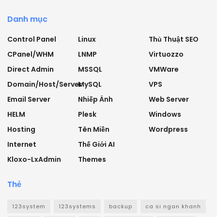
Danh mục
Control Panel
Linux
Thủ Thuật SEO
CPanel/WHM
LNMP
Virtuozzo
Direct Admin
MSSQL
VMWare
Domain/Host/Server
MySQL
VPS
Email Server
Nhiếp Ảnh
Web Server
HELM
Plesk
Windows
Hosting
Tên Miền
Wordpress
Internet
Thế Giới AI
Kloxo-LxAdmin
Themes
Thẻ
123system
123systems
backup
ca si ngan khanh