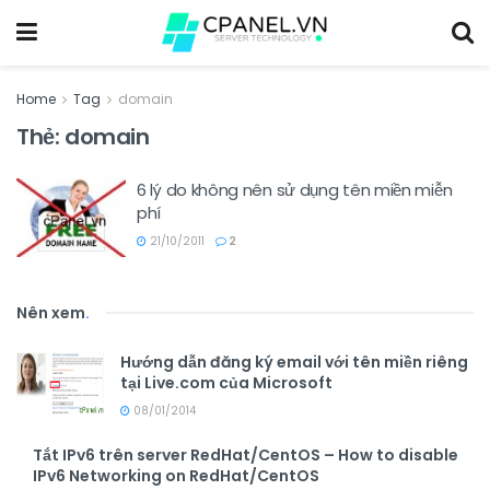
Home
Tag
domain
Thẻ:
domain
6 lý do không nên sử dụng tên miền miễn
phí
21/10/2011
2
Nên xem
.
Hướng dẫn đăng ký email với tên miền riêng
tại Live.com của Microsoft
08/01/2014
Tắt IPv6 trên server RedHat/CentOS – How to disable
IPv6 Networking on RedHat/CentOS