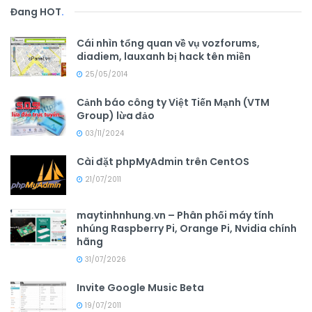
Đang HOT
.
Cái nhìn tổng quan về vụ vozforums,
diadiem, lauxanh bị hack tên miền
25/05/2014
Cảnh báo công ty Việt Tiến Mạnh (VTM
Group) lừa đảo
03/11/2024
Cài đặt phpMyAdmin trên CentOS
21/07/2011
maytinhnhung.vn – Phân phối máy tính
nhúng Raspberry Pi, Orange Pi, Nvidia chính
hãng
31/07/2026
Invite Google Music Beta
19/07/2011