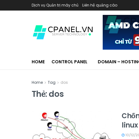
Dịch vụ Quản trị máy chủ
Liên hệ quảng cáo
HOME
CONTROL PANEL
DOMAIN – HOSTI
Home
Tag
dos
Thẻ:
dos
Chốn
linu
10/12/2