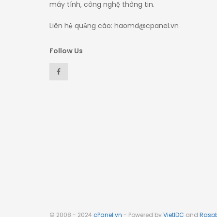
máy tính, công nghệ thông tin.
Liên hệ quảng cáo: haomd@cpanel.vn
Follow Us
© 2008 - 2024
cPanel.vn
- Powered by
VietIDC
and
Raspb