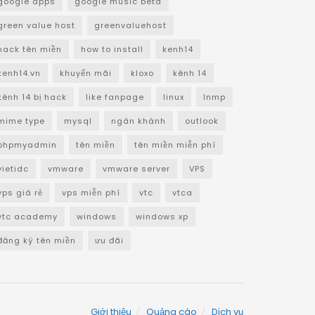
google apps
google music beta
green value host
greenvaluehost
hack tên miền
how to install
kenh14
kenh14.vn
khuyến mãi
kloxo
kênh 14
kênh 14 bị hack
like fanpage
linux
lnmp
mime type
mysql
ngân khánh
outlook
phpmyadmin
tên miền
tên miền miễn phí
vietidc
vmware
vmware server
VPS
vps giá rẻ
vps miễn phí
vtc
vtca
vtc academy
windows
windows xp
đăng ký tên miền
ưu đãi
Giới thiệu
Quảng cáo
Dịch vụ