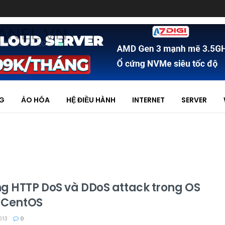
NG
ẢO HÓA
HỆ ĐIỀU HÀNH
INTERNET
SERVER
g HTTP DoS và DDoS attack trong OS
x CentOS
013
0