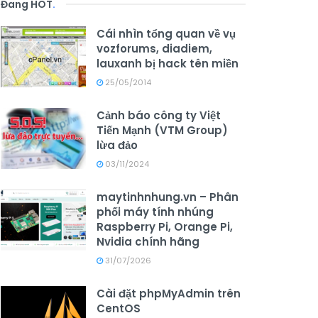
Đang HOT
.
Cái nhìn tổng quan về vụ
vozforums, diadiem,
lauxanh bị hack tên miền
25/05/2014
Cảnh báo công ty Việt
Tiến Mạnh (VTM Group)
lừa đảo
03/11/2024
maytinhnhung.vn – Phân
phối máy tính nhúng
Raspberry Pi, Orange Pi,
Nvidia chính hãng
31/07/2026
Cài đặt phpMyAdmin trên
CentOS