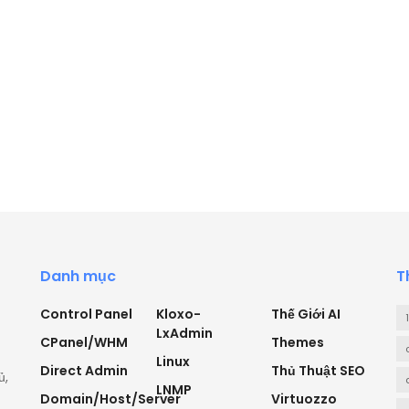
Danh mục
T
Control Panel
Kloxo-
Thế Giới AI
LxAdmin
CPanel/WHM
Themes
Linux
Direct Admin
Thủ Thuật SEO
ủ,
LNMP
Domain/Host/Server
Virtuozzo