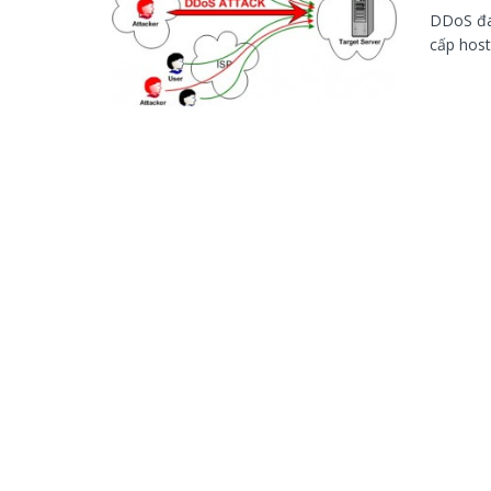
DDoS đan
cấp host