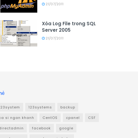
21/07/2011
Xóa Log File trong SQL
Server 2005
21/07/2011
hẻ
123system
123systems
backup
ca si ngan khanh
CentOS
cpanel
CSF
directadmin
facebook
google