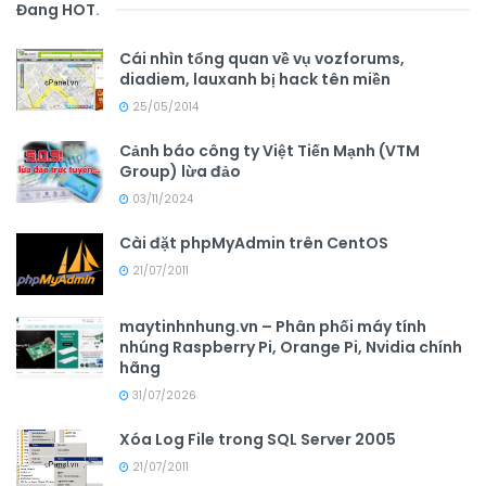
Đang HOT
.
Cái nhìn tổng quan về vụ vozforums,
diadiem, lauxanh bị hack tên miền
25/05/2014
Cảnh báo công ty Việt Tiến Mạnh (VTM
Group) lừa đảo
03/11/2024
Cài đặt phpMyAdmin trên CentOS
21/07/2011
maytinhnhung.vn – Phân phối máy tính
nhúng Raspberry Pi, Orange Pi, Nvidia chính
hãng
31/07/2026
Xóa Log File trong SQL Server 2005
21/07/2011