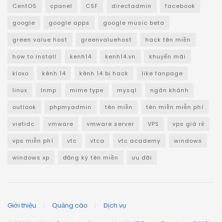
CentOS
cpanel
CSF
directadmin
facebook
google
google apps
google music beta
green value host
greenvaluehost
hack tên miền
how to install
kenh14
kenh14.vn
khuyến mãi
kloxo
kênh 14
kênh 14 bị hack
like fanpage
linux
lnmp
mime type
mysql
ngân khánh
outlook
phpmyadmin
tên miền
tên miền miễn phí
vietidc
vmware
vmware server
VPS
vps giá rẻ
vps miễn phí
vtc
vtca
vtc academy
windows
windows xp
đăng ký tên miền
ưu đãi
Giới thiệu
Quảng cáo
Dịch vụ