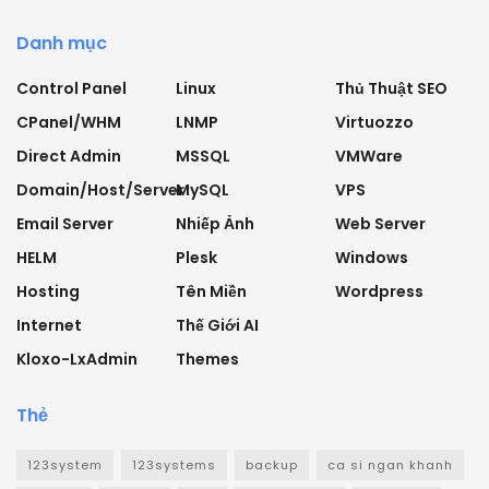
Danh mục
Control Panel
Linux
Thủ Thuật SEO
CPanel/WHM
LNMP
Virtuozzo
Direct Admin
MSSQL
VMWare
Domain/Host/Server
MySQL
VPS
Email Server
Nhiếp Ảnh
Web Server
HELM
Plesk
Windows
Hosting
Tên Miền
Wordpress
Internet
Thế Giới AI
Kloxo-LxAdmin
Themes
Thẻ
123system
123systems
backup
ca si ngan khanh