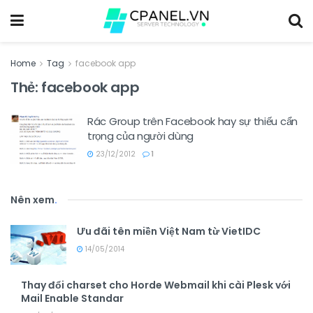
Home
Tag
facebook app
Thẻ:
facebook app
Rác Group trên Facebook hay sự thiếu cẩn
trọng của người dùng
23/12/2012
1
Nên xem
.
Ưu đãi tên miền Việt Nam từ VietIDC
14/05/2014
Thay đổi charset cho Horde Webmail khi cài Plesk với
Mail Enable Standar