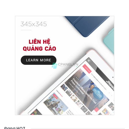
Đang HOT
.