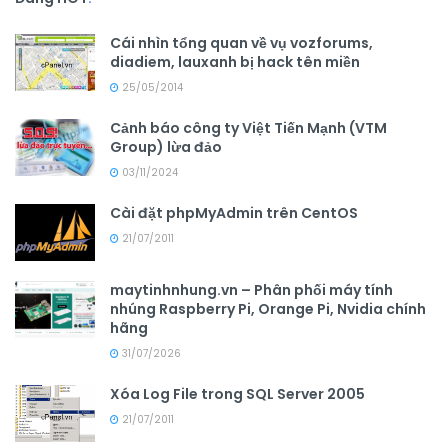
Cái nhìn tổng quan về vụ vozforums,
diadiem, lauxanh bị hack tên miền
25/05/2014
Cảnh báo công ty Việt Tiến Mạnh (VTM
Group) lừa đảo
03/11/2024
Cài đặt phpMyAdmin trên CentOS
21/07/2011
maytinhnhung.vn – Phân phối máy tính
nhúng Raspberry Pi, Orange Pi, Nvidia chính
hãng
31/07/2026
Xóa Log File trong SQL Server 2005
21/07/2011