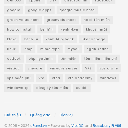
CentOS
cpanel
CSF
directadmin
facebook
google
google apps
google music beta
green value host
greenvaluehost
hack tên miền
how to install
kenh14
kenh14.vn
khuyến mãi
kloxo
kênh 14
kênh 14 bị hack
like fanpage
linux
lnmp
mime type
mysql
ngân khánh
outlook
phpmyadmin
tên miền
tên miền miễn phí
vietidc
vmware
vmware server
VPS
vps giá rẻ
vps miễn phí
vtc
vtca
vtc academy
windows
windows xp
đăng ký tên miền
ưu đãi
Giới thiệu
Quảng cáo
Dịch vụ
© 2008 - 2024
cPanel.vn
- Powered by
VietIDC
and
Raspberry Pi Việt