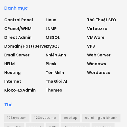
Danh mục
Control Panel
Linux
Thủ Thuật SEO
CPanel/WHM
LNMP
Virtuozzo
Direct Admin
MSSQL
VMWare
Domain/Host/Server
MySQL
VPS
Email Server
Nhiếp Ảnh
Web Server
HELM
Plesk
Windows
Hosting
Tên Miền
Wordpress
Internet
Thế Giới AI
Kloxo-LxAdmin
Themes
Thẻ
123system
123systems
backup
ca si ngan khanh