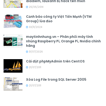
diadiem, lauxanh bị hack tên miền
25/05/2014
Cảnh báo công ty Việt Tiến Mạnh (VTM
Group) lừa đảo
03/11/2024
maytinhnhung.vn – Phân phối máy tính
nhúng Raspberry Pi, Orange Pi, Nvidia chính
hãng
31/07/2026
Cài đặt phpMyAdmin trên CentOS
21/07/2011
Xóa Log File trong SQL Server 2005
21/07/2011