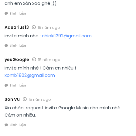
anh em xôn xao ghê ;))
Bình luận
Aquarius13
15 năm ago
invite minh nhe :
chiaki1292@gmail.com
Bình luận
yeuGoogle
15 năm ago
invite mình nhé ! Cám ơn nhiều !
xomix1802@gmail.com
Bình luận
Son Vu
15 năm ago
Xin chào, request invite Google Music cho mình nhé.
Cảm ơn nhiều.
Bình luận