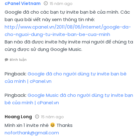
cPanel Vietnam
15 năm ago
Google đã cho các bạn tự invite bạn bè của mình. Các
bạn qua bài viết này xem thông tin nhé:
http://www.cpanel.vn/2011/08/06/internet/google-da-
cho-nguoi-dung-tu-invite-ban-be-cua-minh
Bạn nào đã được invite hãy invite mọi người để chúng ta
cùng được sử dụng Google Music.
Bình luận
Pingback:
Google đã cho người dùng tự invite bạn bè
của mình | cPanel.vn
Pingback:
Google Music đã cho người dùng tự invite bạn
bè của mình | cPanel.vn
Hoang Long
15 năm ago
Mình xin 1 invite nhé
Thanks
noforthank@gmail.com