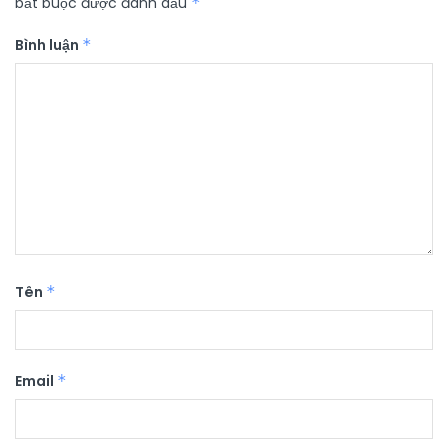
bắt buộc được đánh dấu
*
Bình luận
*
Tên
*
Email
*