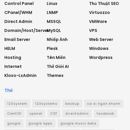
Control Panel
Linux
Thủ Thuật SEO
CPanel/WHM
LNMP
Virtuozzo
Direct Admin
MSSQL
VMWare
Domain/Host/Server
MySQL
VPS
Email Server
Nhiếp Ảnh
Web Server
HELM
Plesk
Windows
Hosting
Tên Miền
Wordpress
Internet
Thế Giới AI
Kloxo-LxAdmin
Themes
Thẻ
123system
123systems
backup
ca si ngan khanh
CentOS
cpanel
CSF
directadmin
facebook
google
google apps
google music beta