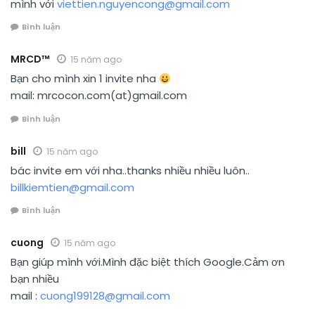
mình với
viettien.nguyencong@gmail.com
Bình luận
MRCD™
15 năm ago
Bạn cho mình xin 1 invite nha
mail: mrcocon.com(at)gmail.com
Bình luận
bill
15 năm ago
bác invite em với nha..thanks nhiều nhiều luôn..
billkiemtien@gmail.com
Bình luận
cuong
15 năm ago
Bạn giúp mình với.Mình đặc biệt thích Google.Cảm ơn
bạn nhiều
mail :
cuong199128@gmail.com