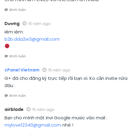
Bình luận
Dương
15 năm ago
iêm iêm:
b2b.dda2w3@gmail.com
Bình luận
cPanel Vietnam
15 năm ago
G+ đã cho đăng ký trực tiếp rồi bạn ơi. Ko cần invite nữa
đâu
Bình luận
airblade
15 năm ago
Bạn cho mình một invi Google music vào mail :
mylove12340@gmail.com
nhé !