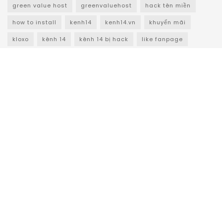
green value host
greenvaluehost
hack tên miền
how to install
kenh14
kenh14.vn
khuyến mãi
kloxo
kênh 14
kênh 14 bị hack
like fanpage
linux
lnmp
mime type
mysql
ngân khánh
outlook
phpmyadmin
tên miền
tên miền miễn phí
vietidc
vmware
vmware server
VPS
vps giá rẻ
vps miễn phí
vtc
vtca
vtc academy
windows
windows xp
đăng ký tên miền
ưu đãi
Giới thiệu
Quảng cáo
Dịch vụ
© 2008 - 2024
cPanel.vn
- Powered by
VietIDC
and
Raspberry Pi Việt
Nam
.