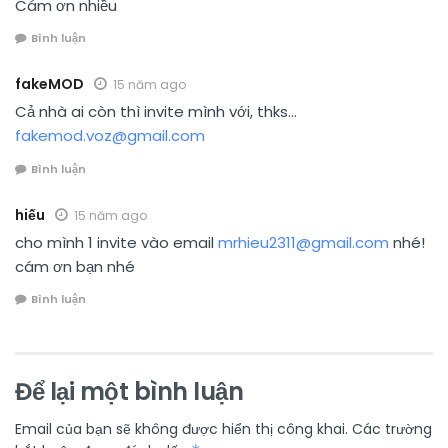
Cám ơn nhiều
Bình luận
fakeMOD
15 năm ago
Cả nhà ai còn thì invite mình với, thks…
fakemod.voz@gmail.com
Bình luận
hiếu
15 năm ago
cho mình 1 invite vào email
mrhieu2311@gmail.com
nhé!
cám ơn bạn nhé
Bình luận
Để lại một bình luận
Email của bạn sẽ không được hiển thị công khai.
Các trường