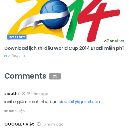
INTERNET
Download lịch thi đấu World Cup 2014 Brazil miễn phí
23/05/2014
Comments
29
sieuthi
15 năm ago
invite giùm mình nhé bạn
sieuthit@gmail.com
Bình luận
GOOGLE+ Việt
15 năm ago