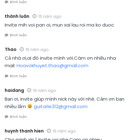
Bình luận
thành luân
15 năm ago
Invite mih voi pan oi, mun xai lau roi ma ko duoc
Bình luận
Thao
15 năm ago
Cả nhà ơi,ai đó invite mình với.Cám ơn nhiều nha
mail:
Hoavokhuyet.thao@gmail.com
Bình luận
haidang
15 năm ago
Bạn ơi, invite giúp mình nick này với nhé. Cảm ơn bạn
nhiều lắm
guitarle312@gmail.com
Bình luận
huynh thanh hien
15 năm ago
Cho minh xin 1 invite voi nhe.Cam on nhieu.