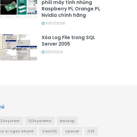
phối máy tính nhúng
Raspberry Pi, Orange Pi,
Nvidia chính hãng
31/07/2026
Xóa Log File trong SQL
Server 2005
21/07/2011
hẻ
123system
123systems
backup
ca si ngan khanh
CentOS
cpanel
CSF