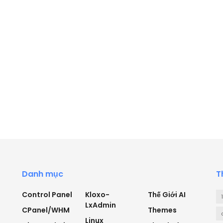
Danh mục
T
Control Panel
Kloxo-
Thế Giới AI
LxAdmin
CPanel/WHM
Themes
Linux