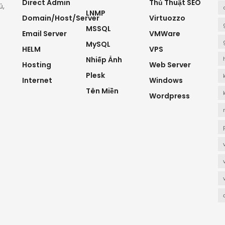
Direct Admin
Thủ Thuật SEO
ủ,
LNMP
Domain/Host/Server
Virtuozzo
MSSQL
Email Server
VMWare
MySQL
HELM
VPS
Nhiếp Ảnh
Hosting
Web Server
Plesk
Internet
Windows
Tên Miền
Wordpress