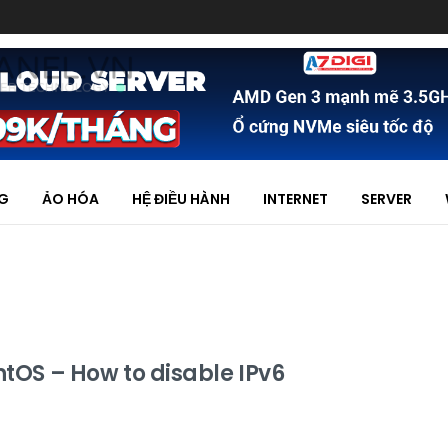
NG
ẢO HÓA
HỆ ĐIỀU HÀNH
INTERNET
SERVER
ntOS – How to disable IPv6