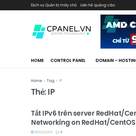
Dịch vụ Quản trị máy chủ
Liên hệ quảng cáo
HOME
CONTROL PANEL
DOMAIN – HOSTI
Home
Tag
IP
Thẻ:
IP
Tắt IPv6 trên server RedHat/Ce
Networking on RedHat/CentOS
18/02/2011
0