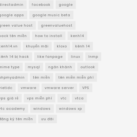
directadmin
facebook
google
google apps
google music beta
green value host
greenvaluehost
hack tên miền
how to install
kenh14
kenh14.vn
khuyến mãi
kloxo
kênh 14
kênh 14 bị hack
like fanpage
linux
lnmp
mime type
mysql
ngân khánh
outlook
phpmyadmin
tên miền
tên miền miễn phí
vietidc
vmware
vmware server
VPS
vps giá rẻ
vps miễn phí
vtc
vtca
vtc academy
windows
windows xp
đăng ký tên miền
ưu đãi