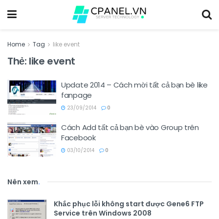
Home
Tag
like event
Thẻ:
like event
Update 2014 – Cách mời tất cả bạn bè like
fanpage
23/09/2014
0
Cách Add tất cả bạn bè vào Group trên
Facebook
03/10/2014
0
Nên xem
.
Khắc phục lỗi không start được Gene6 FTP
Service trên Windows 2008