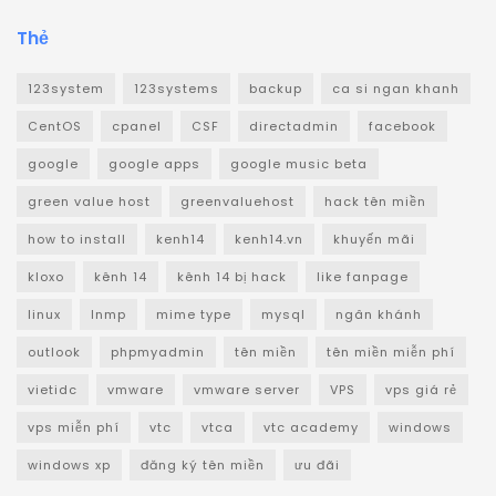
Thẻ
123system
123systems
backup
ca si ngan khanh
CentOS
cpanel
CSF
directadmin
facebook
google
google apps
google music beta
green value host
greenvaluehost
hack tên miền
how to install
kenh14
kenh14.vn
khuyến mãi
kloxo
kênh 14
kênh 14 bị hack
like fanpage
linux
lnmp
mime type
mysql
ngân khánh
outlook
phpmyadmin
tên miền
tên miền miễn phí
vietidc
vmware
vmware server
VPS
vps giá rẻ
vps miễn phí
vtc
vtca
vtc academy
windows
windows xp
đăng ký tên miền
ưu đãi