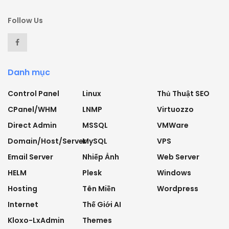
Follow Us
Danh mục
Control Panel
Linux
Thủ Thuật SEO
CPanel/WHM
LNMP
Virtuozzo
Direct Admin
MSSQL
VMWare
Domain/Host/Server
MySQL
VPS
Email Server
Nhiếp Ảnh
Web Server
HELM
Plesk
Windows
Hosting
Tên Miền
Wordpress
Internet
Thế Giới AI
Kloxo-LxAdmin
Themes