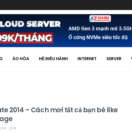
NG
ẢO HÓA
HỆ ĐIỀU HÀNH
INTERNET
SERVER
e 2014 – Cách mời tất cả bạn bè like
page
2014
0