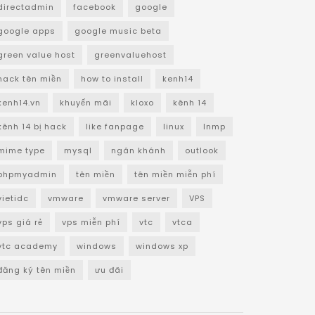
directadmin
facebook
google
google apps
google music beta
green value host
greenvaluehost
hack tên miền
how to install
kenh14
kenh14.vn
khuyến mãi
kloxo
kênh 14
kênh 14 bị hack
like fanpage
linux
lnmp
mime type
mysql
ngân khánh
outlook
phpmyadmin
tên miền
tên miền miễn phí
vietidc
vmware
vmware server
VPS
vps giá rẻ
vps miễn phí
vtc
vtca
vtc academy
windows
windows xp
đăng ký tên miền
ưu đãi