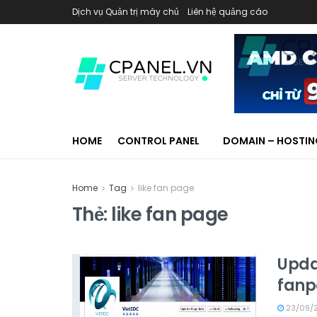
Dịch vụ Quản trị máy chủ
Liên hệ quảng cáo
HOME
CONTROL PANEL
DOMAIN – HOSTI
Home
Tag
like fan page
Thẻ:
like fan page
Updat
fan
23/09/