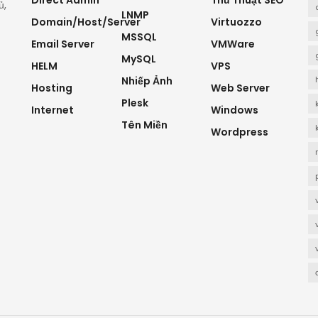
Direct Admin
Thủ Thuật SEO
ủ,
LNMP
Domain/Host/Server
Virtuozzo
MSSQL
Email Server
VMWare
MySQL
HELM
VPS
Nhiếp Ảnh
Hosting
Web Server
Plesk
Internet
Windows
Tên Miền
Wordpress