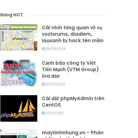
Đang HOT
.
Cái nhìn tổng quan về vụ
vozforums, diadiem,
lauxanh bị hack tên miền
25/05/2014
Cảnh báo công ty Việt
Tiến Mạnh (VTM Group)
lừa đảo
03/11/2024
Cài đặt phpMyAdmin trên
CentOS
21/07/2011
maytinhnhung.vn – Phân