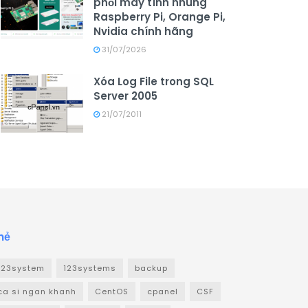
phối máy tính nhúng
Raspberry Pi, Orange Pi,
Nvidia chính hãng
31/07/2026
Xóa Log File trong SQL
Server 2005
21/07/2011
hẻ
123system
123systems
backup
ca si ngan khanh
CentOS
cpanel
CSF