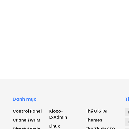
Danh mục
T
Control Panel
Kloxo-
Thế Giới AI
LxAdmin
CPanel/WHM
Themes
Linux