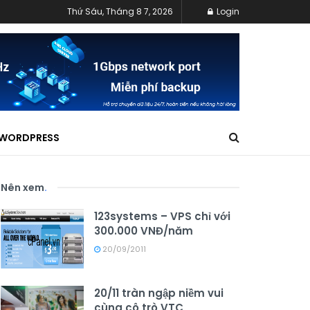
Thứ Sáu, Tháng 8 7, 2026
Login
WORDPRESS
Nên xem
.
123systems – VPS chỉ với
300.000 VNĐ/năm
20/09/2011
20/11 tràn ngập niềm vui
cùng cô trò VTC