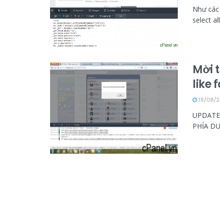
Như các 
select al
Mời 
like
19/08/2
UPDATE
PHÍA DƯ