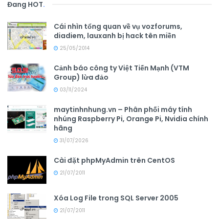
Đang HOT
.
Cái nhìn tổng quan về vụ vozforums,
diadiem, lauxanh bị hack tên miền
25/05/2014
Cảnh báo công ty Việt Tiến Mạnh (VTM
Group) lừa đảo
03/11/2024
maytinhnhung.vn – Phân phối máy tính
nhúng Raspberry Pi, Orange Pi, Nvidia chính
hãng
31/07/2026
Cài đặt phpMyAdmin trên CentOS
21/07/2011
Xóa Log File trong SQL Server 2005
21/07/2011