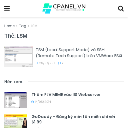
Home
Tag
LSM
Thẻ:
LSM
TSM (Local Support Mode) và SSH
(Remote Tech Support) trên VMWare ESXi
20/07/2011
2
Nên xem
.
Thêm FLV MIME vào IIS Webserver
14/05/2014
GoDaddy – Đăng ký mới tên miền chỉ với
$1.99