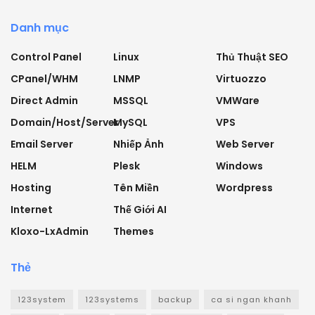
Danh mục
Control Panel
Linux
Thủ Thuật SEO
CPanel/WHM
LNMP
Virtuozzo
Direct Admin
MSSQL
VMWare
Domain/Host/Server
MySQL
VPS
Email Server
Nhiếp Ảnh
Web Server
HELM
Plesk
Windows
Hosting
Tên Miền
Wordpress
Internet
Thế Giới AI
Kloxo-LxAdmin
Themes
Thẻ
123system
123systems
backup
ca si ngan khanh