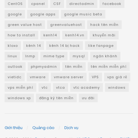
CentOS
cpanel
CSF
directadmin
facebook
google
google apps
google music beta
green value host
greenvaluehost
hack tên miền
how to install
kenh14
kenh14.vn
khuyến mãi
kloxo
kênh 14
kênh 14 bị hack
like fanpage
linux
lnmp
mime type
mysql
ngân khánh
outlook
phpmyadmin
tên miền
tên miền miễn phí
vietidc
vmware
vmware server
VPS
vps giá rẻ
vps miễn phí
vtc
vtca
vtc academy
windows
windows xp
đăng ký tên miền
ưu đãi
Giới thiệu
Quảng cáo
Dịch vụ