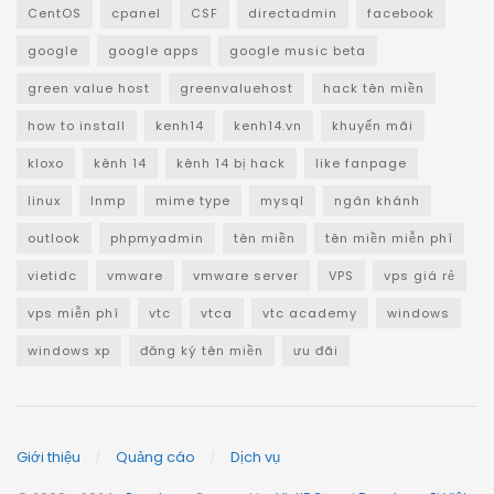
CentOS
cpanel
CSF
directadmin
facebook
google
google apps
google music beta
green value host
greenvaluehost
hack tên miền
how to install
kenh14
kenh14.vn
khuyến mãi
kloxo
kênh 14
kênh 14 bị hack
like fanpage
linux
lnmp
mime type
mysql
ngân khánh
outlook
phpmyadmin
tên miền
tên miền miễn phí
vietidc
vmware
vmware server
VPS
vps giá rẻ
vps miễn phí
vtc
vtca
vtc academy
windows
windows xp
đăng ký tên miền
ưu đãi
Giới thiệu
Quảng cáo
Dịch vụ