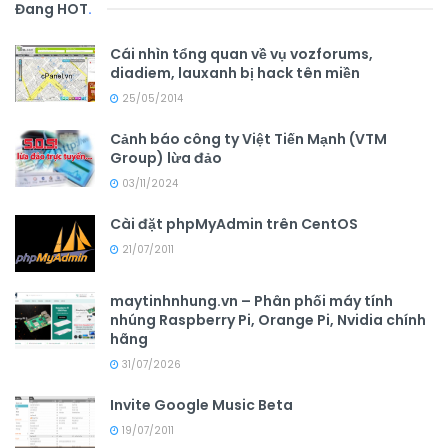
Đang HOT
.
Cái nhìn tổng quan về vụ vozforums,
diadiem, lauxanh bị hack tên miền
25/05/2014
Cảnh báo công ty Việt Tiến Mạnh (VTM
Group) lừa đảo
03/11/2024
Cài đặt phpMyAdmin trên CentOS
21/07/2011
maytinhnhung.vn – Phân phối máy tính
nhúng Raspberry Pi, Orange Pi, Nvidia chính
hãng
31/07/2026
Invite Google Music Beta
19/07/2011