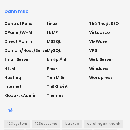
Danh mục
Control Panel
Linux
Thủ Thuật SEO
CPanel/WHM
LNMP
Virtuozzo
Direct Admin
MSSQL
VMWare
Domain/Host/Server
MySQL
VPS
Email Server
Nhiếp Ảnh
Web Server
HELM
Plesk
Windows
Hosting
Tên Miền
Wordpress
Internet
Thế Giới AI
Kloxo-LxAdmin
Themes
Thẻ
123system
123systems
backup
ca si ngan khanh