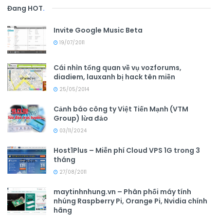
Đang HOT
.
Invite Google Music Beta
19/07/2011
Cái nhìn tổng quan về vụ vozforums,
diadiem, lauxanh bị hack tên miền
25/05/2014
Cảnh báo công ty Việt Tiến Mạnh (VTM
Group) lừa đảo
03/11/2024
Host1Plus – Miễn phí Cloud VPS 1G trong 3
tháng
27/08/2011
maytinhnhung.vn – Phân phối máy tính
nhúng Raspberry Pi, Orange Pi, Nvidia chính
hãng