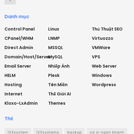
Danh mục
Control Panel
Linux
Thủ Thuật SEO
CPanel/WHM
LNMP
Virtuozzo
Direct Admin
MSSQL
VMWare
Domain/Host/Server
MySQL
VPS
Email Server
Nhiếp Ảnh
Web Server
HELM
Plesk
Windows
Hosting
Tên Miền
Wordpress
Internet
Thế Giới AI
Kloxo-LxAdmin
Themes
Thẻ
123system
123systems
backup
ca si ngan khanh