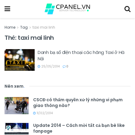
Home
Tag
taxi mai linh
Thẻ:
taxi mai linh
Danh bạ số điện thoại các hãng Taxi ở Hà
Nội
25/05/2014
0
Nên xem
.
CSCĐ có thẩm quyền xử lý những vi phạm
giao thông nào?
11/02/2014
Update 2014 – Cách mời tất cả bạn bè like
fanpage