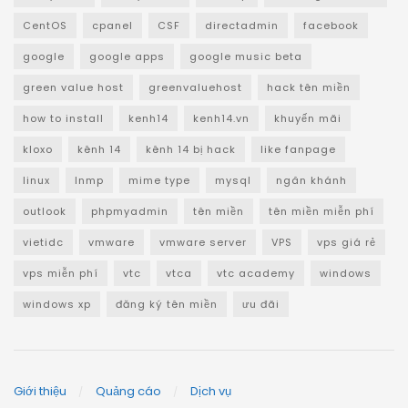
CentOS
cpanel
CSF
directadmin
facebook
google
google apps
google music beta
green value host
greenvaluehost
hack tên miền
how to install
kenh14
kenh14.vn
khuyến mãi
kloxo
kênh 14
kênh 14 bị hack
like fanpage
linux
lnmp
mime type
mysql
ngân khánh
outlook
phpmyadmin
tên miền
tên miền miễn phí
vietidc
vmware
vmware server
VPS
vps giá rẻ
vps miễn phí
vtc
vtca
vtc academy
windows
windows xp
đăng ký tên miền
ưu đãi
Giới thiệu
Quảng cáo
Dịch vụ