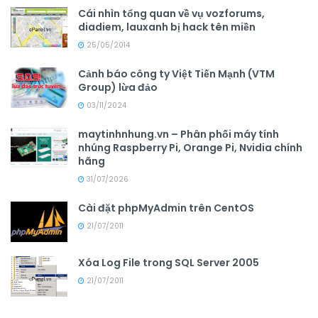
Cái nhìn tổng quan về vụ vozforums,
diadiem, lauxanh bị hack tên miền
25/05/2014
Cảnh báo công ty Việt Tiến Mạnh (VTM
Group) lừa đảo
03/11/2024
maytinhnhung.vn – Phân phối máy tính
nhúng Raspberry Pi, Orange Pi, Nvidia chính
hãng
31/07/2026
Cài đặt phpMyAdmin trên CentOS
21/07/2011
Xóa Log File trong SQL Server 2005
21/07/2011