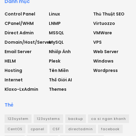
Danh mục
Control Panel
Linux
Thủ Thuật SEO
CPanel/WHM
LNMP
Virtuozzo
Direct Admin
MSSQL
VMWare
Domain/Host/Server
MySQL
VPS
Email Server
Nhiếp Ảnh
Web Server
HELM
Plesk
Windows
Hosting
Tên Miền
Wordpress
Internet
Thế Giới AI
Kloxo-LxAdmin
Themes
Thẻ
123system
123systems
backup
ca si ngan khanh
CentOS
cpanel
CSF
directadmin
facebook