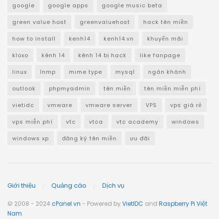
google
google apps
google music beta
green value host
greenvaluehost
hack tên miền
how to install
kenh14
kenh14.vn
khuyến mãi
kloxo
kênh 14
kênh 14 bị hack
like fanpage
linux
lnmp
mime type
mysql
ngân khánh
outlook
phpmyadmin
tên miền
tên miền miễn phí
vietidc
vmware
vmware server
VPS
vps giá rẻ
vps miễn phí
vtc
vtca
vtc academy
windows
windows xp
đăng ký tên miền
ưu đãi
Giới thiệu
Quảng cáo
Dịch vụ
© 2008 - 2024
cPanel.vn
- Powered by
VietIDC
and
Raspberry Pi Việt
Nam
.