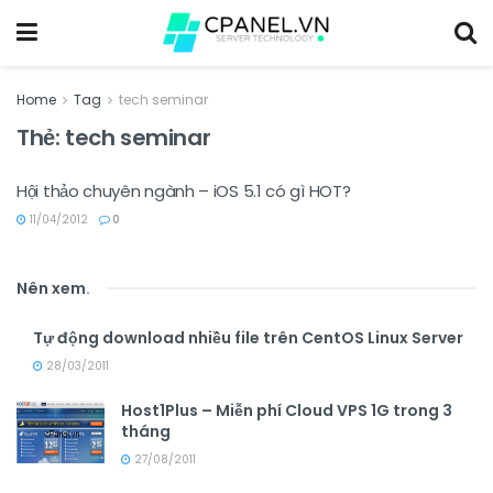
Home
Tag
tech seminar
Thẻ:
tech seminar
Hội thảo chuyên ngành – iOS 5.1 có gì HOT?
11/04/2012
0
Nên xem
.
Tự động download nhiều file trên CentOS Linux Server
28/03/2011
Host1Plus – Miễn phí Cloud VPS 1G trong 3
tháng
27/08/2011