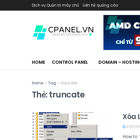
Dịch vụ Quản trị máy chủ
Liên hệ quảng cáo
HOME
CONTROL PANEL
DOMAIN – HOSTI
Home
Tag
truncate
Thẻ:
truncate
Xóa L
21/07/2
How to T