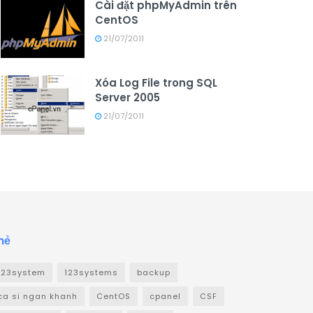
Cài đặt phpMyAdmin trên
CentOS
21/07/2011
Xóa Log File trong SQL
Server 2005
21/07/2011
hẻ
123system
123systems
backup
ca si ngan khanh
CentOS
cpanel
CSF