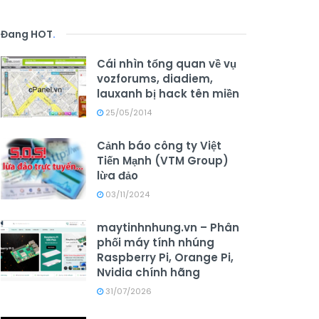
Đang HOT
.
Cái nhìn tổng quan về vụ
vozforums, diadiem,
lauxanh bị hack tên miền
25/05/2014
Cảnh báo công ty Việt
Tiến Mạnh (VTM Group)
lừa đảo
03/11/2024
maytinhnhung.vn – Phân
phối máy tính nhúng
Raspberry Pi, Orange Pi,
Nvidia chính hãng
31/07/2026