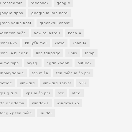
directadmin
facebook
google
google apps
google music beta
green value host
greenvaluehost
hack tên miền
how to install
kenh14
kenh14.vn
khuyến mãi
kloxo
kênh 14
kênh 14 bị hack
like fanpage
linux
lnmp
mime type
mysql
ngân khánh
outlook
phpmyadmin
tên miền
tên miền miễn phí
vietidc
vmware
vmware server
VPS
vps giá rẻ
vps miễn phí
vtc
vtca
vtc academy
windows
windows xp
đăng ký tên miền
ưu đãi