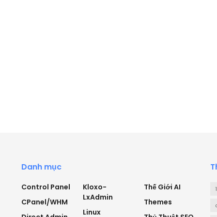
Danh mục
T
Control Panel
Kloxo-
Thế Giới AI
LxAdmin
CPanel/WHM
Themes
Linux