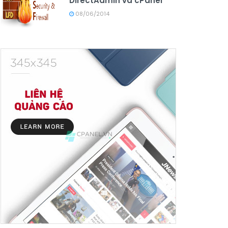
DirectAdmin và cPanel
08/06/2014