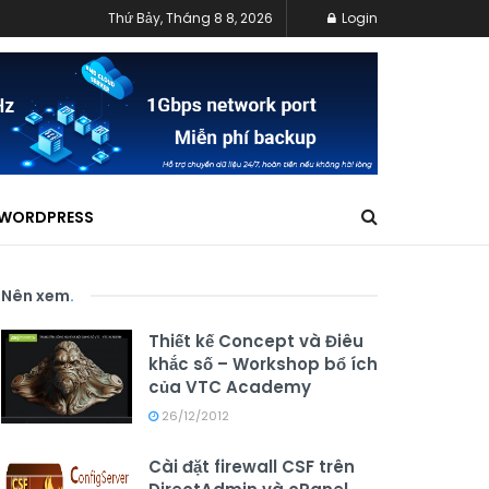
Thứ Bảy, Tháng 8 8, 2026
Login
WORDPRESS
Nên xem
.
Thiết kế Concept và Điêu
khắc số – Workshop bổ ích
của VTC Academy
26/12/2012
Cài đặt firewall CSF trên