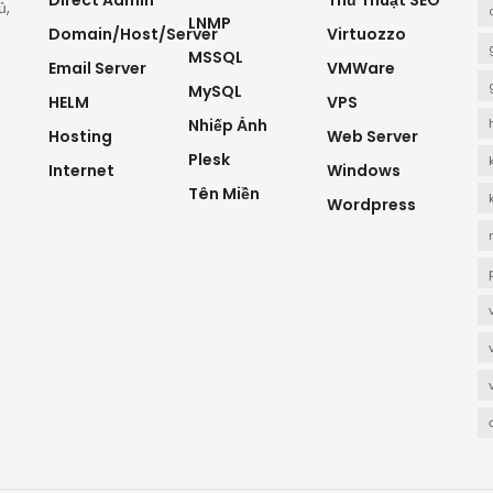
Direct Admin
Thủ Thuật SEO
ủ,
LNMP
Domain/Host/Server
Virtuozzo
MSSQL
Email Server
VMWare
MySQL
HELM
VPS
Nhiếp Ảnh
Hosting
Web Server
Plesk
Internet
Windows
Tên Miền
Wordpress