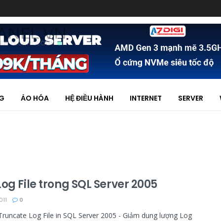
NG
ẢO HÓA
HỆ ĐIỀU HÀNH
INTERNET
SERVER
og File trong SQL Server 2005
011
0
runcate Log File in SQL Server 2005 - Giảm dung lượng Log