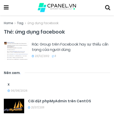
Home
Tag
ứng dụng facebook
Thẻ:
ứng dụng facebook
Rác Group trên Facebook hay sự thiếu cẩn
trọng của người dùng
23/12/2012
1
Nên xem
.
x
06/08/2026
Cài đặt phpMyAdmin trên CentOS
21/07/2011