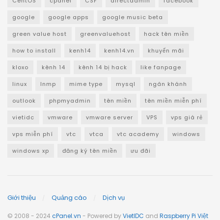
CentOS
cpanel
CSF
directadmin
facebook
google
google apps
google music beta
green value host
greenvaluehost
hack tên miền
how to install
kenh14
kenh14.vn
khuyến mãi
kloxo
kênh 14
kênh 14 bị hack
like fanpage
linux
lnmp
mime type
mysql
ngân khánh
outlook
phpmyadmin
tên miền
tên miền miễn phí
vietidc
vmware
vmware server
VPS
vps giá rẻ
vps miễn phí
vtc
vtca
vtc academy
windows
windows xp
đăng ký tên miền
ưu đãi
Giới thiệu
Quảng cáo
Dịch vụ
© 2008 - 2024
cPanel.vn
- Powered by
VietIDC
and
Raspberry Pi Việt