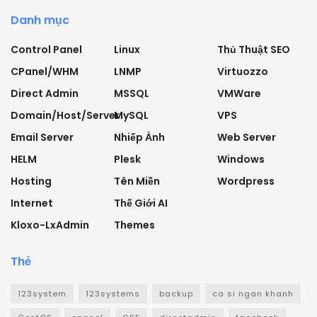
Danh mục
Control Panel
Linux
Thủ Thuật SEO
CPanel/WHM
LNMP
Virtuozzo
Direct Admin
MSSQL
VMWare
Domain/Host/Server
MySQL
VPS
Email Server
Nhiếp Ảnh
Web Server
HELM
Plesk
Windows
Hosting
Tên Miền
Wordpress
Internet
Thế Giới AI
Kloxo-LxAdmin
Themes
Thẻ
123system
123systems
backup
ca si ngan khanh