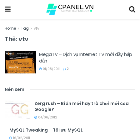
Home
Tag
vtv
Thẻ:
vtv
MegaTV – Dịch vụ Internet TV mới đầy hấp
dẫn
01/08/2011
2
Nên xem
.
Zerg rush – Bí ẩn mới hay trò chơi mới của
Google?
04/06/2012
MySQL Tweaking – Tối ưu MySQL
16/02/2011