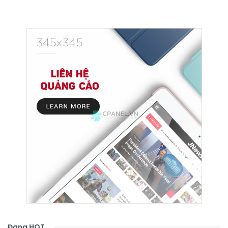
Đang HOT
.