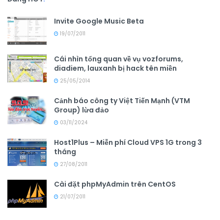
Invite Google Music Beta
19/07/2011
Cái nhìn tổng quan về vụ vozforums,
diadiem, lauxanh bị hack tên miền
25/05/2014
Cảnh báo công ty Việt Tiến Mạnh (VTM
Group) lừa đảo
03/11/2024
Host1Plus – Miễn phí Cloud VPS 1G trong 3
tháng
27/08/2011
Cài đặt phpMyAdmin trên CentOS
21/07/2011