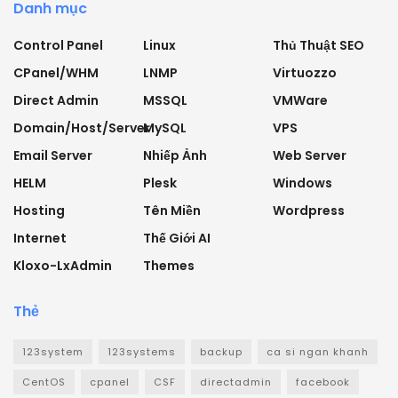
Danh mục
Control Panel
Linux
Thủ Thuật SEO
CPanel/WHM
LNMP
Virtuozzo
Direct Admin
MSSQL
VMWare
Domain/Host/Server
MySQL
VPS
Email Server
Nhiếp Ảnh
Web Server
HELM
Plesk
Windows
Hosting
Tên Miền
Wordpress
Internet
Thế Giới AI
Kloxo-LxAdmin
Themes
Thẻ
123system
123systems
backup
ca si ngan khanh
CentOS
cpanel
CSF
directadmin
facebook