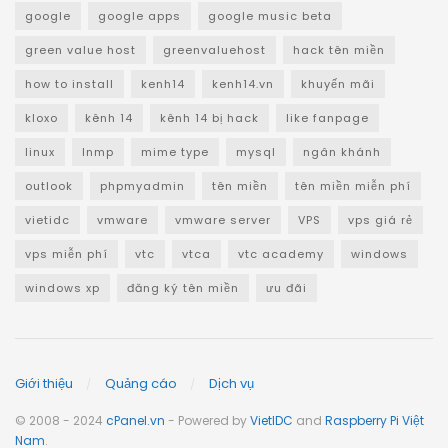
google
google apps
google music beta
green value host
greenvaluehost
hack tên miền
how to install
kenh14
kenh14.vn
khuyến mãi
kloxo
kênh 14
kênh 14 bị hack
like fanpage
linux
lnmp
mime type
mysql
ngân khánh
outlook
phpmyadmin
tên miền
tên miền miễn phí
vietidc
vmware
vmware server
VPS
vps giá rẻ
vps miễn phí
vtc
vtca
vtc academy
windows
windows xp
đăng ký tên miền
ưu đãi
Giới thiệu
Quảng cáo
Dịch vụ
© 2008 - 2024
cPanel.vn
- Powered by
VietIDC
and
Raspberry Pi Việt
Nam
.