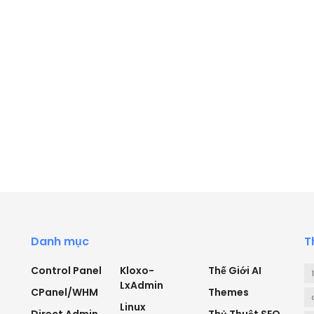
Danh mục
T
Control Panel
Kloxo-
Thế Giới AI
LxAdmin
CPanel/WHM
Themes
Linux