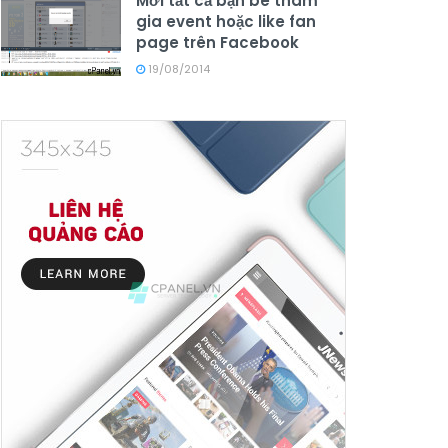
Mời tất cả bạn bè tham
gia event hoặc like fan
page trên Facebook
19/08/2014