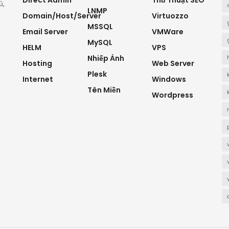
Direct Admin
Thủ Thuật SEO
ủ,
LNMP
Domain/Host/Server
Virtuozzo
MSSQL
Email Server
VMWare
MySQL
HELM
VPS
Nhiếp Ảnh
Hosting
Web Server
Plesk
Internet
Windows
Tên Miền
Wordpress