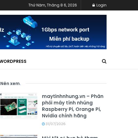
Thứ Năm, Tháng 8 6, 2026
Login
WORDPRESS
Nên xem
.
maytinhnhung.vn – Phân
phối máy tính nhúng
Raspberry Pi, Orange Pi,
Nvidia chính hãng
31/07/2026