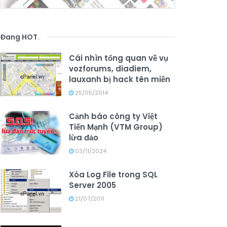
Đang HOT
.
Cái nhìn tổng quan về vụ
vozforums, diadiem,
lauxanh bị hack tên miền
25/05/2014
Cảnh báo công ty Việt
Tiến Mạnh (VTM Group)
lừa đảo
03/11/2024
Xóa Log File trong SQL
Server 2005
21/07/2011