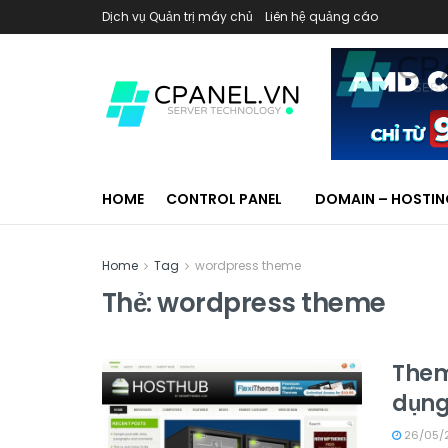
Dịch vụ Quản trị máy chủ
Liên hệ quảng cáo
HOME
CONTROL PANEL
DOMAIN – HOSTI
Home
Tag
wordpress theme
Thẻ:
wordpress theme
Them
dụn
26/05/