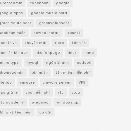
directadmin
facebook
google
google apps
google music beta
green value host
greenvaluehost
hack tên miền
how to install
kenh14
kenh14.vn
khuyến mãi
kloxo
kênh 14
kênh 14 bị hack
like fanpage
linux
lnmp
mime type
mysql
ngân khánh
outlook
phpmyadmin
tên miền
tên miền miễn phí
vietidc
vmware
vmware server
VPS
vps giá rẻ
vps miễn phí
vtc
vtca
vtc academy
windows
windows xp
đăng ký tên miền
ưu đãi