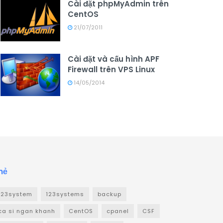
Cài đặt phpMyAdmin trên
CentOS
21/07/2011
Cài đặt và cấu hình APF
Firewall trên VPS Linux
14/05/2014
hẻ
123system
123systems
backup
ca si ngan khanh
CentOS
cpanel
CSF