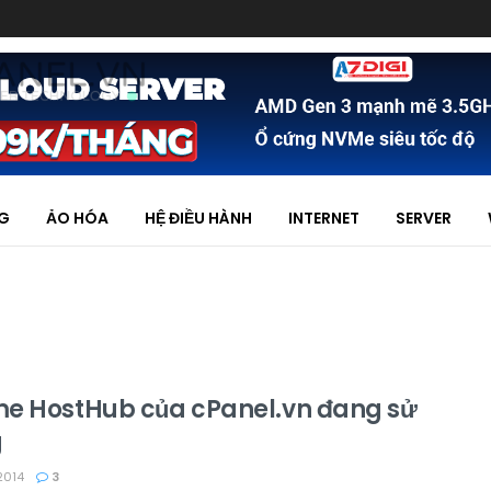
NG
ẢO HÓA
HỆ ĐIỀU HÀNH
INTERNET
SERVER
e HostHub của cPanel.vn đang sử
g
2014
3