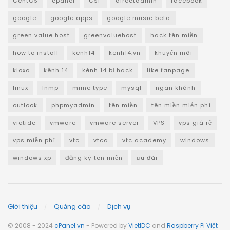
CentOS
cpanel
CSF
directadmin
facebook
google
google apps
google music beta
green value host
greenvaluehost
hack tên miền
how to install
kenh14
kenh14.vn
khuyến mãi
kloxo
kênh 14
kênh 14 bị hack
like fanpage
linux
lnmp
mime type
mysql
ngân khánh
outlook
phpmyadmin
tên miền
tên miền miễn phí
vietidc
vmware
vmware server
VPS
vps giá rẻ
vps miễn phí
vtc
vtca
vtc academy
windows
windows xp
đăng ký tên miền
ưu đãi
Giới thiệu
Quảng cáo
Dịch vụ
© 2008 - 2024
cPanel.vn
- Powered by
VietIDC
and
Raspberry Pi Việt