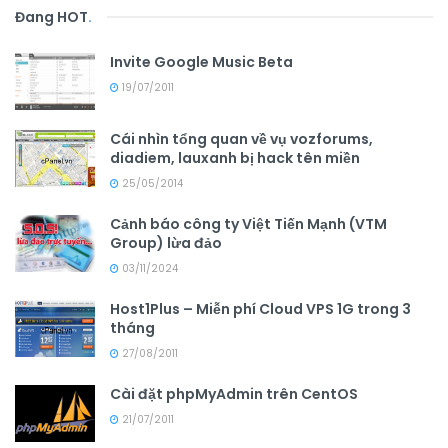
Đang HOT
.
Invite Google Music Beta
19/07/2011
Cái nhìn tổng quan về vụ vozforums,
diadiem, lauxanh bị hack tên miền
25/05/2014
Cảnh báo công ty Việt Tiến Mạnh (VTM
Group) lừa đảo
03/11/2024
Host1Plus – Miễn phí Cloud VPS 1G trong 3
tháng
27/08/2011
Cài đặt phpMyAdmin trên CentOS
21/07/2011