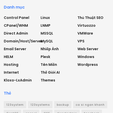
Danh mục
Control Panel
Linux
Thủ Thuật SEO
CPanel/WHM
LNMP
Virtuozzo
Direct Admin
MSSQL
VMWare
Domain/Host/Server
MySQL
VPS
Email Server
Nhiếp Ảnh
Web Server
HELM
Plesk
Windows
Hosting
Tên Miền
Wordpress
Internet
Thế Giới AI
Kloxo-LxAdmin
Themes
Thẻ
123system
123systems
backup
ca si ngan khanh