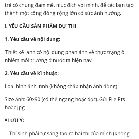
trẻ có chung đam mê, mục đích với mình, để các bạn tạo
thành một cộng đồng rộng lớn có sức ảnh hưởng.
I. YÊU CẦU SẢN PHẨM DỰ THI
1. Yêu cầu về nội dung:
Thiết kế ảnh có nội dung phản ánh về thực trạng ô
nhiễm môi trường ở nước ta hiện nay.
2. Yêu cầu về kĩ thuật:
Loại hình ảnh: tĩnh (không chấp nhận ảnh động)
Size ảnh: 60×90 (có thể ngang hoặc dọc). Gửi File Pts
hoặc Jpg
*LƯU Ý:
– Thí sinh phải tự sáng tạo ra bài thi của mình (không