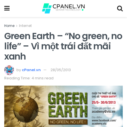
Home
Internet
Green Earth – “No green, no
life” – Vì một trái đất mãi
xanh
by
cPanel.vn
28/05/2013
Reading Time: 4 mins read