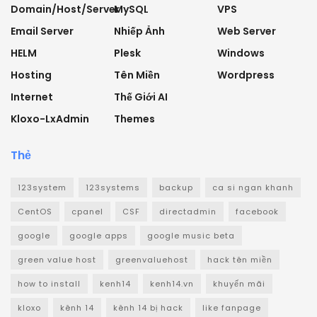
Domain/Host/Server
MySQL
VPS
Email Server
Nhiếp Ảnh
Web Server
HELM
Plesk
Windows
Hosting
Tên Miền
Wordpress
Internet
Thế Giới AI
Kloxo-LxAdmin
Themes
Thẻ
123system
123systems
backup
ca si ngan khanh
CentOS
cpanel
CSF
directadmin
facebook
google
google apps
google music beta
green value host
greenvaluehost
hack tên miền
how to install
kenh14
kenh14.vn
khuyến mãi
kloxo
kênh 14
kênh 14 bị hack
like fanpage