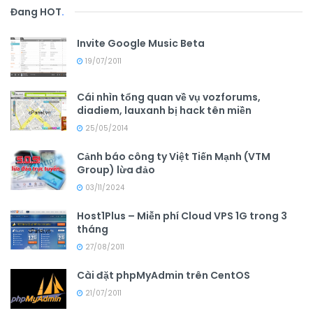
Đang HOT
.
Invite Google Music Beta
19/07/2011
Cái nhìn tổng quan về vụ vozforums,
diadiem, lauxanh bị hack tên miền
25/05/2014
Cảnh báo công ty Việt Tiến Mạnh (VTM
Group) lừa đảo
03/11/2024
Host1Plus – Miễn phí Cloud VPS 1G trong 3
tháng
27/08/2011
Cài đặt phpMyAdmin trên CentOS
21/07/2011