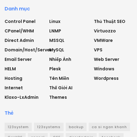
Danh mục
Control Panel
Linux
Thủ Thuật SEO
CPanel/WHM
LNMP
Virtuozzo
Direct Admin
MSSQL
VMWare
Domain/Host/Server
MySQL
VPS
Email Server
Nhiếp Ảnh
Web Server
HELM
Plesk
Windows
Hosting
Tên Miền
Wordpress
Internet
Thế Giới AI
Kloxo-LxAdmin
Themes
Thẻ
123system
123systems
backup
ca si ngan khanh