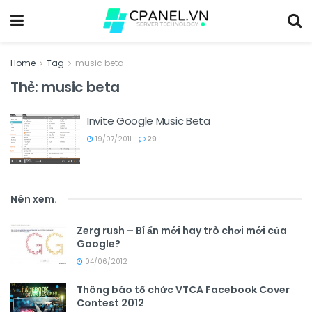
Home
Tag
music beta
Thẻ:
music beta
Invite Google Music Beta
19/07/2011
29
Nên xem
.
Zerg rush – Bí ẩn mới hay trò chơi mới của
Google?
04/06/2012
Thông báo tổ chức VTCA Facebook Cover
Contest 2012