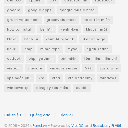
CentOS
cpanel
CSF
directadmin
facebook
google
google apps
google music beta
green value host
greenvaluehost
hack tên miền
how to install
kenh14
kenh14.vn
khuyến mãi
kloxo
kênh 14
kênh 14 bị hack
like fanpage
linux
lnmp
mime type
mysql
ngân khánh
outlook
phpmyadmin
tên miền
tên miền miễn phí
vietidc
vmware
vmware server
VPS
vps giá rẻ
vps miễn phí
vtc
vtca
vtc academy
windows
windows xp
đăng ký tên miền
ưu đãi
Giới thiệu
Quảng cáo
Dịch vụ
© 2008 - 2024
cPanel.vn
- Powered by
VietIDC
and
Raspberry Pi Việt