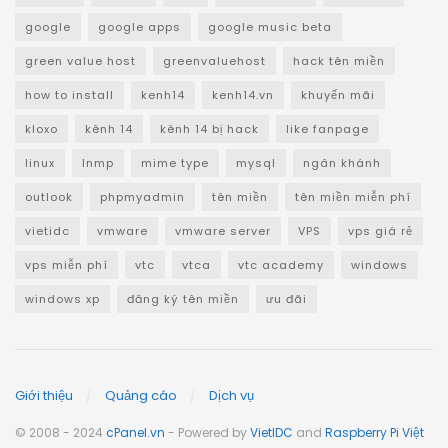
google
google apps
google music beta
green value host
greenvaluehost
hack tên miền
how to install
kenh14
kenh14.vn
khuyến mãi
kloxo
kênh 14
kênh 14 bị hack
like fanpage
linux
lnmp
mime type
mysql
ngân khánh
outlook
phpmyadmin
tên miền
tên miền miễn phí
vietidc
vmware
vmware server
VPS
vps giá rẻ
vps miễn phí
vtc
vtca
vtc academy
windows
windows xp
đăng ký tên miền
ưu đãi
Giới thiệu
Quảng cáo
Dịch vụ
© 2008 - 2024
cPanel.vn
- Powered by
VietIDC
and
Raspberry Pi Việt