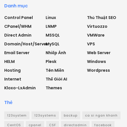
Danh mục
Control Panel
Linux
Thủ Thuật SEO
CPanel/WHM
LNMP
Virtuozzo
Direct Admin
MSSQL
VMWare
Domain/Host/Server
MySQL
VPS
Email Server
Nhiếp Ảnh
Web Server
HELM
Plesk
Windows
Hosting
Tên Miền
Wordpress
Internet
Thế Giới AI
Kloxo-LxAdmin
Themes
Thẻ
123system
123systems
backup
ca si ngan khanh
CentOS
cpanel
CSF
directadmin
facebook