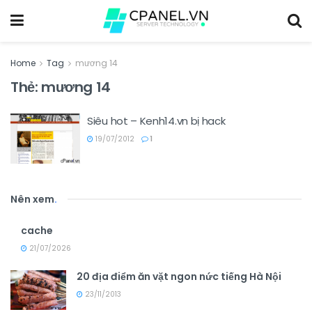
Home
Tag
mương 14
Thẻ:
mương 14
Siêu hot – Kenh14.vn bị hack
19/07/2012
1
Nên xem
.
cache
21/07/2026
20 địa điểm ăn vặt ngon nức tiếng Hà Nội
23/11/2013