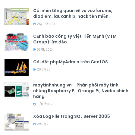
Cái nhìn tổng quan về vụ vozforums,
diadiem, lauxanh bị hack tên miền
25/05/2014
Cảnh báo công ty Việt Tiến Mạnh (VTM
Group) lừa đảo
03/11/2024
Cài đặt phpMyAdmin trên CentOS
21/07/2011
maytinhnhung.vn – Phân phối máy tính
nhúng Raspberry Pi, Orange Pi, Nvidia chính
hãng
31/07/2026
Xóa Log File trong SQL Server 2005
21/07/2011